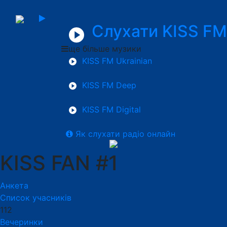
Слухати KISS FM
ще більше музики
KISS FM Ukrainian
KISS FM Deep
KISS FM Digital
Як слухати радіо онлайн
KISS FAN #1
Анкета
Список учасників
112
Вечеринки