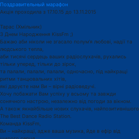
Поздравительный марафон
Акція проходила з 17.10.15 до 13.11.2015
Тарас (Хмільник)
З Днем Народження KissFm ;)
Бажаю аби ніколи не згасало полум’я любові, надії та
людського тепла,
аби тисячі сердець ваших радіослухачів, рухались
тільки уперед, тільки до зірок,
та палали, палали, палали, одночасно, під найкращі
ритми танцювальних хітів,
які даруєте нам Ви – вірні радіоведучі.
Хочу побажати Вам успіху у всьому та завжди
сонячного настрою, незалежно від погоди за вікном.
А також якнайбільше нових слухачів, найпозитивнішого
The Best Dance Radio Station.
Команда KissFm,
Ви – найкращі, адже ваша музика, йде в ефір від
щирого серця.