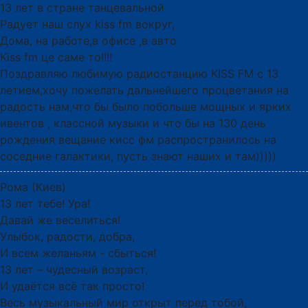
13 лет в стране танцевальной
Радует наш слух kiss fm вокруг,
Дома, на работе,в офисе ,в авто
Кiss fm це саме то!!!!
Поздравляю любимую радиостанцию KISS FM с 13
летием,хочу пожелать дальнейшего процветания на
радость нам,что бы было побольше мощных и ярких
ивентов , классной музыки и что бы на 130 день
рождения вещание кисс фм распространилось на
соседние галактики, пусть знают наших и там)))))
Рома (Киев)
13 лет тебе! Урa!
Давай же веселиться!
Улыбок, радости, добра,
И всем желаньям - сбыться!
13 лет – чудесный возраст,
И удаётся всё так просто!
Весь музыкальный мир открыт перед тобой,