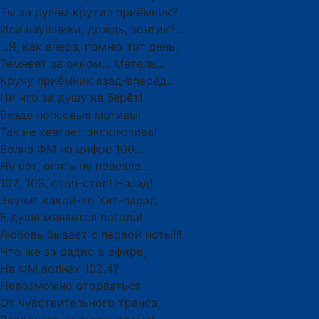
Ты за рулём крутил приёмник?
Или наушники, дождь, зонтик?...
...Я, как вчера, помню тот день:
Темнеет за окном... Метель...
Кручу приёмник взад-вперёд...
Ни что за душу не берёт!
Везде попсовые мотивы!
Так не хватает эксклюзива!
Волна ФМ на цифре 100...
Ну вот, опять не повезло...
102, 103, стоп-стоп! Назад!
Звучит какой-то Хит-парад.
В душе меняется погода!
Любовь бывает с первой ноты!!!
Что же за радио в эфире,
На ФМ волнах 102.4?
Невозможно оторваться
От чувствительного транса,