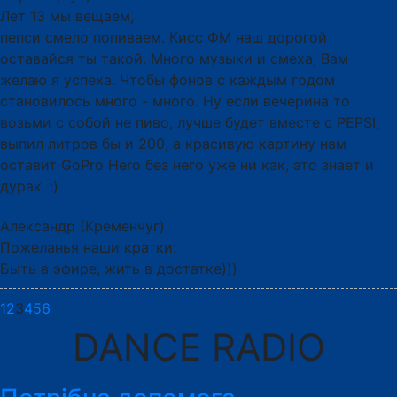
Лет 13 мы вещаем,
пепси смело попиваем. Кисс ФМ наш дорогой
оставайся ты такой. Много музыки и смеха, Вам
желаю я успеха. Чтобы фонов с каждым годом
становилось много - много. Ну если вечерина то
возьми с собой не пиво, лучше будет вместе с PEPSI,
выпил литров бы и 200, а красивую картину нам
оставит GoPro Hero без него уже ни как, это знает и
дурак. :)
Александр (Кременчуг)
Пожеланья наши кратки:
Быть в эфире, жить в достатке)))
1
2
3
4
5
6
DANCE RADIO