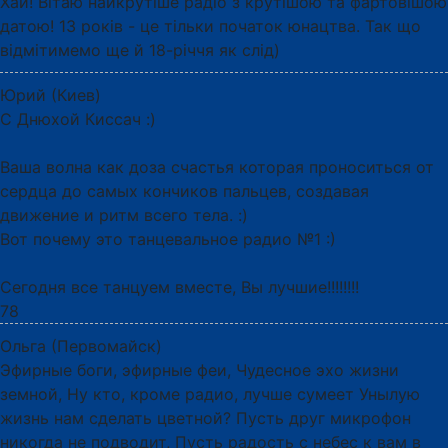
Хай! Вітаю найкрутіше радіо з крутішою та фартовішою
датою! 13 років - це тільки початок юнацтва. Так що
відмітимемо ще й 18-річчя як слід)
Юрий (Киев)
С Днюхой Киссач :)
Ваша волна как доза счастья которая проноситься от
сердца до самых кончиков пальцев, создавая
движение и ритм всего тела. :)
Вот почему это танцевальное радио №1 :)
Сегодня все танцуем вместе, Вы лучшие!!!!!!!!
78
Ольга (Первомайск)
Эфирные боги, эфирные феи, Чудесное эхо жизни
земной, Ну кто, кроме радио, лучше сумеет Унылую
жизнь нам сделать цветной? Пусть друг микрофон
никогда не подводит, Пусть радость с небес к вам в