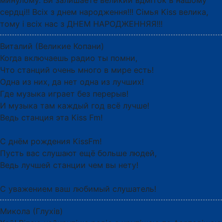
минулому. Ви залишаете великий вдміток в нашому
сердці!! Всіх з днем народження!!! Сімья Kiss велика,
тому і всіх нас з ДНЕМ НАРОДЖЕННЯЯ!!!
Виталий (Великие Копани)
Когда включаешь радио ты помни,
Что станций очень много в мире есть!
Одна из них, да нет одна из лучших!
Где музыка играет без перерыв!
И музыка там каждый год всё лучше!
Ведь станция эта Kiss Fm!
С днём рождения KissFm!
Пусть вас слушают ещё больше людей,
Ведь лучшей станции чем вы нету!
С уважением ваш любимый слушатель!
Микола (Глухів)