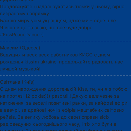
Продовжуйте і надалі рухатись тільки у цьому, вірно
вибраному напрямку.
Бажаю миру усім українцям, адже ми – одне ціле.
Я вірю в це та знаю, що все буде добре.
#KissPeaceDance :)
Максим (Одесса)
Ведущих и всех всех работников КИСС с днем
рожденья kissfm ukraine, продолжайте радовать нас
лучшей музыкой!
Світлана (Київ)
С днем нарождення дорогенькій Kiss, ти, чи я з тобою
на протязі 12 років:))) разом!!!! Дякую величезне за
натхнення, за веселі позитивні ранки, за кайфові ефіри
в ввечрі, за драйові ночі з ефірів маштабних світових
рейвів. За велику любовь до своєї справи вісіх
радіоведучих сьогоднішього часу, і тіх хто були в