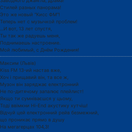
Заводного джангла, драма!
Стилей разных панорама!
Это же новый "Кисс ФМ"!
Теперь нет с музычкой проблем!
...И вот, 13 лет спустя,
Ты так же радуешь меня,
Поднимаешь настроение.
Мой любимый, с Днём Рождения!
Максим (Львів)
Kiss FM 13-ий настав вже,
Хоч і прищавий він, та все ж,
Музон він заряджає електронний
Не по-дитячому запалює плейлист!
Якщо ти сумніваєшся у цьому,
Тоді ввімкни Hi-End акустику хутчіш!
Відчуй цей електронний рейв безмежний,
що проникає прямо в душу
На мегагерцах 104,3!