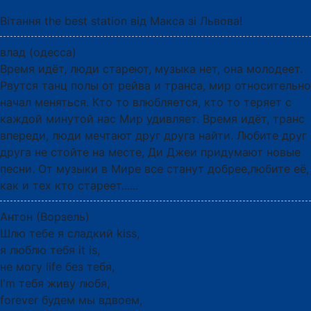
Вітання the best station від Макса зі Львова!
влад (одесса)
Время идёт, люди стареют, музыка нет, она молодеет.
Рвутся танц полы от рейва и транса, мир относительно
начал меняться. Кто то влюбляется, кто то теряет с
каждой минутой нас Мир удивляет. Время идёт, транс
впереди, люди мечтают друг друга найти. Любите друг
друга не стойте на месте, Ди Джеи придумают новые
песни. От музыки в Мире все станут добрее,любите её,
как и тех кто стареет......
Антон (Ворзель)
Шлю тебе я сладкий kiss,
я люблю тебя it is,
не могу life без тебя,
I'm тебя живу любя,
forever будем мы вдвоем,