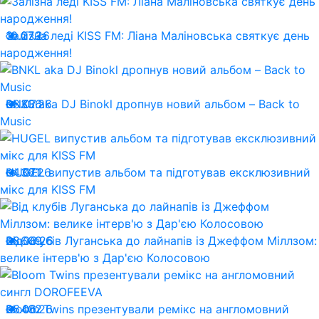
10.07.26
Залізна леді KISS FM: Ліана Маліновська святкує день
273
народження!
08.07.26
BNKL aka DJ Binokl дропнув новий альбом – Back to
336
Music
04.07.26
HUGEL випустив альбом та підготував ексклюзивний
361
мікс для KISS FM
28.06.26
Від клубів Луганська до лайнапів із Джеффом Міллзом:
609
велике інтерв'ю з Дар'єю Колосовою
26.06.26
Bloom Twins презентували ремікс на англомовний
402