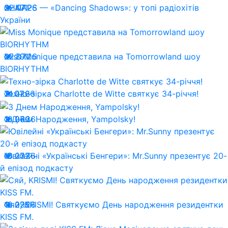
22.07.26
SHNAPS — «Dancing Shadows»: у топі радіохітів
471
України
22.07.26
Miss Monique представила на Tomorrowland шоу
291
BIORHYTHM
21.07.26
Техно-зірка Charlotte de Witte святкує 34-річчя!
226
18.07.26
З Днем Народження, Yampolsky!
260
13.07.26
Ювілейні «Українські Бенгери»: Mr.Sunny презентує 20-
237
й епізод подкасту
12.07.26
Сяй, KRISMI! Святкуємо День народження резидентки
295
KISS FM.