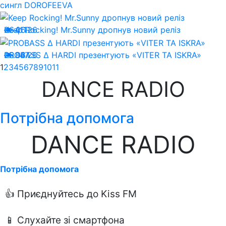
сингл DOROFEEVA
26.06.26
Keep Rocking! Mr.Sunny дропнув новий реліз
411
26.06.26
PROBASS ∆ HARDI презентують «VITER TA ISKRA»
347
1
2
3
4
5
6
7
8
9
10
11
DANCE RADIO
Потрібна допомога
DANCE RADIO
Потрібна допомога
👍 Приєднуйтесь до Kiss FM
📱 Слухайте зі смартфона