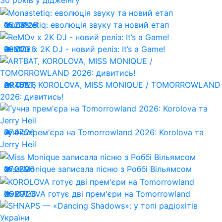
30 років у діджеїнгу
05.08.26
Monastetiq: еволюція звуку та новий етап
235
29.07.26
ReMOv x 2K DJ - новий реліз: It’s a Game!
200
29.07.26
ARTBAT, KOROLOVA, MISS MONIQUE / TOMORROWLAND
455
2026: дивитись!
27.07.26
Гучна прем'єра на Tomorrowland 2026: Korolova та
475
Jerry Heil
27.07.26
Miss Monique записала пісню з Роббі Вільямсом
289
25.07.26
KOROLOVA готує дві прем'єри на Tomorrowland
297