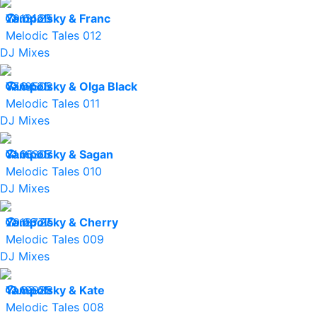
29.04.25
Yampolsky & Franc
13123
Melodic Tales 012
DJ Mixes
07.04.25
Yampolsky & Olga Black
18502
Melodic Tales 011
DJ Mixes
31.03.25
Yampolsky & Sagan
16307
Melodic Tales 010
DJ Mixes
20.03.25
Yampolsky & Cherry
18777
Melodic Tales 009
DJ Mixes
13.03.25
Yampolsky & Kate
19938
Melodic Tales 008