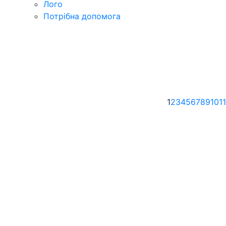
Лого
Потрібна допомога
1
2
3
4
5
6
7
8
9
10
11