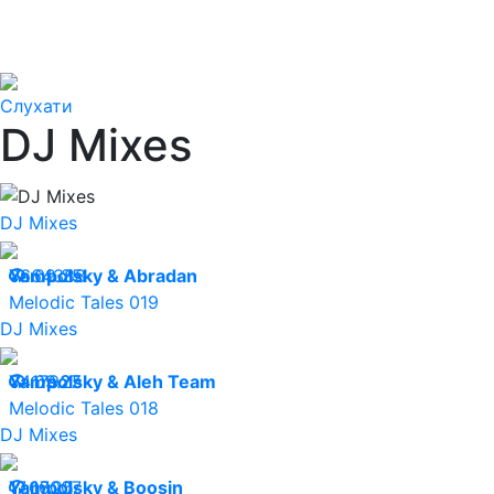
Слухати
DJ Mixes
DJ Mixes
06.09.25
Yampolsky & Abradan
64388
Melodic Tales 019
DJ Mixes
04.09.25
Yampolsky & Aleh Team
17927
Melodic Tales 018
DJ Mixes
17.07.25
Yampolsky & Boosin
16007