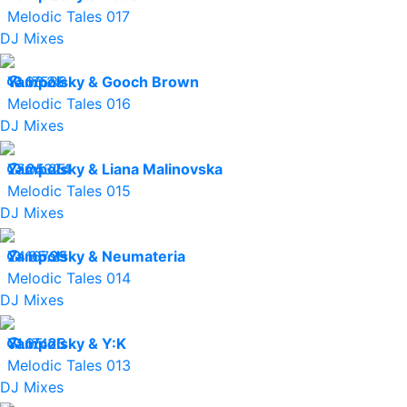
Melodic Tales 017
DJ Mixes
16.06.25
Yampolsky & Gooch Brown
17586
Melodic Tales 016
DJ Mixes
27.05.25
Yampolsky & Liana Malinovska
24324
Melodic Tales 015
DJ Mixes
24.05.25
Yampolsky & Neumateria
16799
Melodic Tales 014
DJ Mixes
01.05.25
Yampolsky & Y:K
17423
Melodic Tales 013
DJ Mixes