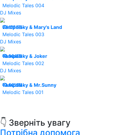
Melodic Tales 004
DJ Mixes
20.02.25
Yampolsky & Mary's Land
12198
Melodic Tales 003
DJ Mixes
16.02.25
Yampolsky & Joker
14408
Melodic Tales 002
DJ Mixes
13.02.25
Yampolsky & Mr.Sunny
14294
Melodic Tales 001
👇 Зверніть увагу
Потрібна допомога