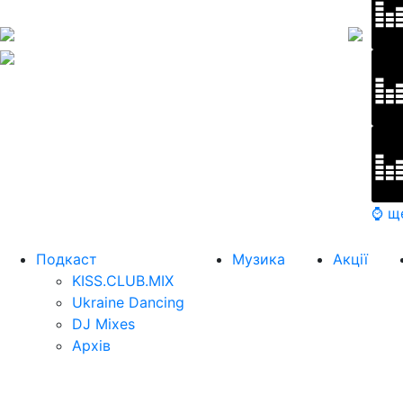
⌚ щ
Подкаст
Музика
Акції
KISS.CLUB.MIX
Ukraine Dancing
DJ Mixes
Архів