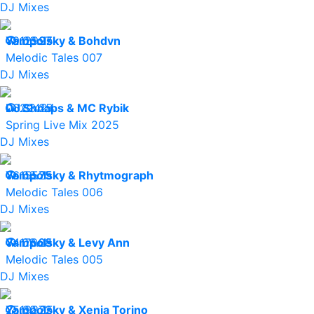
DJ Mixes
09.03.25
Yampolsky & Bohdvn
12997
Melodic Tales 007
DJ Mixes
06.03.25
DJ Shnaps & MC Rybik
22424
Spring Live Mix 2025
DJ Mixes
06.03.25
Yampolsky & Rhytmograph
15575
Melodic Tales 006
DJ Mixes
04.03.25
Yampolsky & Levy Ann
17068
Melodic Tales 005
DJ Mixes
25.02.25
Yampolsky & Xenia Torino
19372