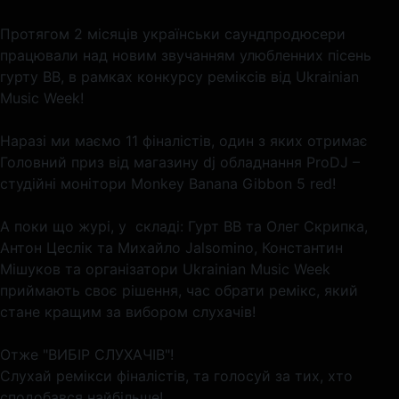
Протягом 2 місяців українськи саундпродюсери
працювали над новим звучанням улюбленних пісень
гурту ВВ, в рамках конкурсу реміксів від Ukrainian
Music Week!
Наразі ми маємо 11 фіналістів, один з яких отримає
Головний приз від магазину dj обладнання ProDJ –
студійні монітори Monkey Banana Gibbon 5 red!
А поки що журі, у складі: Гурт ВВ та Олег Скрипка,
Антон Цеслік та Михайло Jalsomino, Константин
Мішуков та організатори Ukrainian Music Week
приймають своє рішення, час обрати ремікс, який
стане кращим за вибором слухачів!
Отже "ВИБІР СЛУХАЧІВ"!
Слухай ремікси фіналістів, та голосуй за тих, хто
сподобався найбільше!