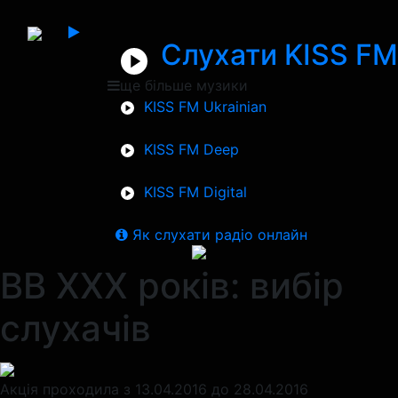
Слухати KISS FM
ще більше музики
KISS FM Ukrainian
KISS FM Deep
KISS FM Digital
Як слухати радіо онлайн
ВВ ХХХ років: вибір
слухачів
Акція проходила з 13.04.2016 до 28.04.2016