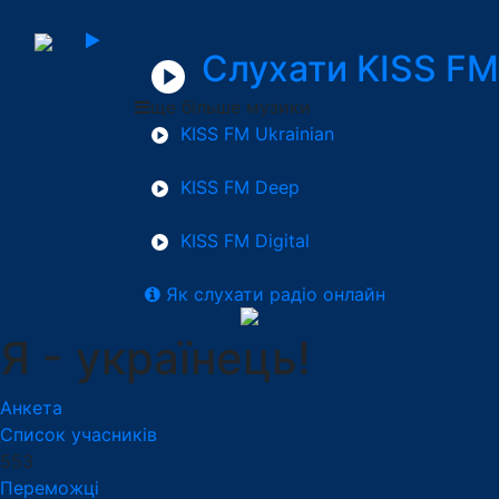
Слухати KISS FM
ще більше музики
KISS FM Ukrainian
KISS FM Deep
KISS FM Digital
Як слухати радіо онлайн
Я - українець!
Анкета
Список учасників
553
Переможці