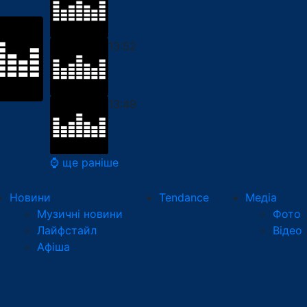
13:52
13:49
⌚ ще раніше
Новини
Tendance
Медіа
Музичні новини
Фото
Лайфстайл
Відео
Афіша