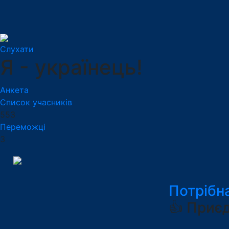
Слухати
Я - українець!
Анкета
Список учасників
553
Переможці
3
Потрібн
👍 Приє