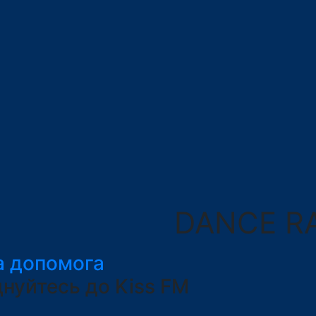
DANCE R
а допомога
днуйтесь до Kiss FM