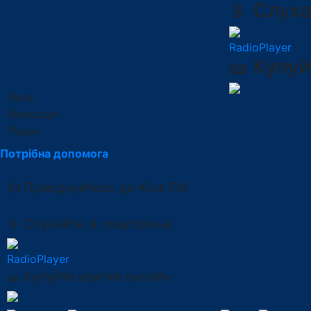
📱 Слуха
RadioPlayer
🎫 Купуй
Леся
Ярмощук
Луцьк
Потрібна допомога
👍 Приєднуйтесь до Kiss FM
📱 Слухайте зі смартфона
RadioPlayer
🎫 Купуйте квитки онлайн