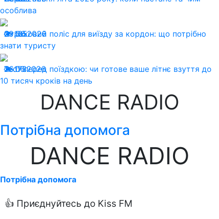
особлива
29.06.2026
Страховий поліс для виїзду за кордон: що потрібно
165
знати туристу
26.06.2026
Тест перед поїздкою: чи готове ваше літнє взуття до
178
10 тисяч кроків на день
DANCE RADIO
Потрібна допомога
DANCE RADIO
Потрібна допомога
👍 Приєднуйтесь до Kiss FM