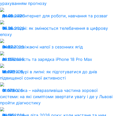
урахуванням прогнозу
04.08.2026
Домашній інтернет для роботи, навчання та розваг
45
04.08.2026
ТБ сьогодні: як змінюється телебачення в цифрову
36
епоху
24.07.2026
Смачні освіжаючі напої з сезонних ягід
92
22.07.2026
Автономність та зарядка iPhone 18 Pro Max
103
13.07.2026
Магнітні бурі в липні: як підготуватися до днів
196
підвищеної сонячної активності
01.07.2026
Сітківка ока – найвразливіша частина зорової
173
системи: на які симптоми звертати увагу і де у Львові
пройти діагностику
29.06.2026
Перша повня літа 2026 року: коли настане та чим
185