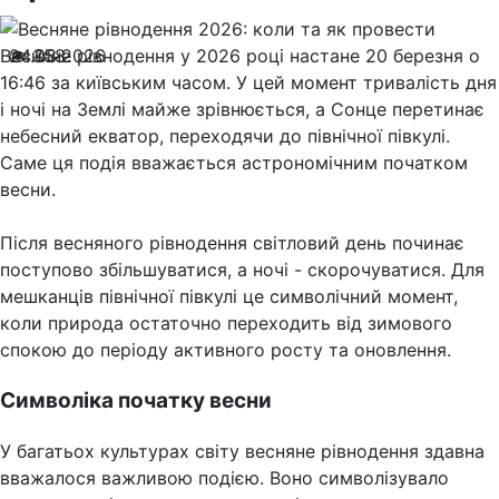
Весняне рівнодення у 2026 році настане 20 березня о
24.03.2026
358
16:46 за київським часом. У цей момент тривалість дня
і ночі на Землі майже зрівнюється, а Сонце перетинає
небесний екватор, переходячи до північної півкулі.
Саме ця подія вважається астрономічним початком
весни.
Після весняного рівнодення світловий день починає
поступово збільшуватися, а ночі - скорочуватися. Для
мешканців північної півкулі це символічний момент,
коли природа остаточно переходить від зимового
спокою до періоду активного росту та оновлення.
Символіка початку весни
У багатьох культурах світу весняне рівнодення здавна
вважалося важливою подією. Воно символізувало