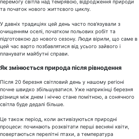
перемогу світла над темрявою, відродження природи
та початок нового життєвого циклу.
У давніх традиціях цей день часто пов’язували з
очищенням оселі, початком польових робіт та
підготовкою до нового сезону. Люди вірили, що саме в
цей час варто позбавлятися від усього зайвого і
планувати майбутні справи.
Як змінюється природа після рівнодення
Після 20 березня світловий день у нашому регіоні
почне швидко збільшуватися. Уже наприкінці березня
різниця між днем і ніччю стане помітною, а сонячного
світла буде дедалі більше.
Це також період, коли активізуються природні
процеси: починають розквітати перші весняні квіти,
повертаються перелітні птахи, а температура