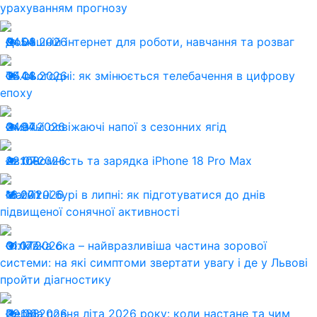
урахуванням прогнозу
04.08.2026
Домашній інтернет для роботи, навчання та розваг
54
04.08.2026
ТБ сьогодні: як змінюється телебачення в цифрову
44
епоху
24.07.2026
Смачні освіжаючі напої з сезонних ягід
94
22.07.2026
Автономність та зарядка iPhone 18 Pro Max
108
13.07.2026
Магнітні бурі в липні: як підготуватися до днів
201
підвищеної сонячної активності
01.07.2026
Сітківка ока – найвразливіша частина зорової
177
системи: на які симптоми звертати увагу і де у Львові
пройти діагностику
29.06.2026
Перша повня літа 2026 року: коли настане та чим
188