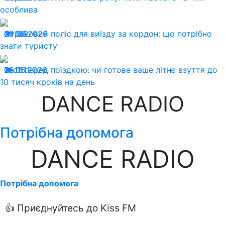
особлива
29.06.2026
Страховий поліс для виїзду за кордон: що потрібно
169
знати туристу
26.06.2026
Тест перед поїздкою: чи готове ваше літнє взуття до
181
10 тисяч кроків на день
DANCE RADIO
Потрібна допомога
DANCE RADIO
Потрібна допомога
👍 Приєднуйтесь до Kiss FM