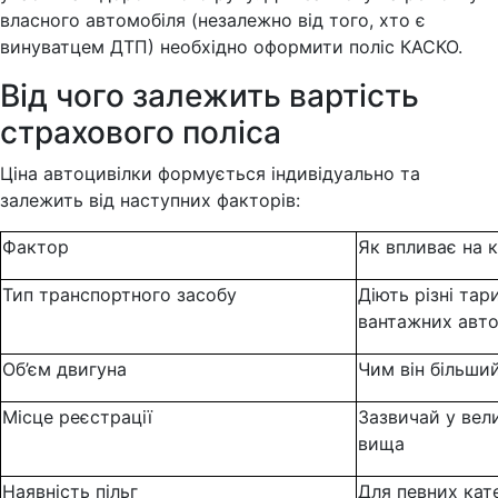
власного автомобіля (незалежно від того, хто є
винуватцем ДТП) необхідно оформити поліс КАСКО.
Від чого залежить вартість
страхового поліса
Ціна автоцивілки формується індивідуально та
залежить від наступних факторів:
Фактор
Як впливає на к
Тип транспортного засобу
Діють різні тар
вантажних авто
Об’єм двигуна
Чим він більши
Місце реєстрації
Зазвичай у вел
вища
Наявність пільг
Для певних кат