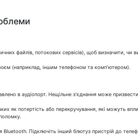
роблеми
зичних файлів, потокових сервісів), щоб визначити, чи 
оєм (наприклад, іншим телефоном та комп'ютером).
влено в аудіопорт. Нещільне з'єднання може призвести 
аких як потертість або перекручування, які можуть впли
поломку.
я Bluetooth. Підключіть інший блютуз пристрій до теле