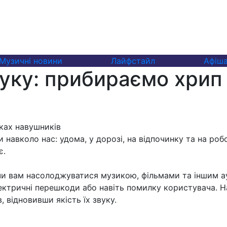
Музичні новини
Лайфстайл
Афіш
вуку: прибираємо хрип
авколо нас: удома, у дорозі, на відпочинку та на робо
є.
чи вам насолоджуватися музикою, фільмами та іншим а
ктричні перешкоди або навіть помилку користувача. На 
 відновивши якість їх звуку.