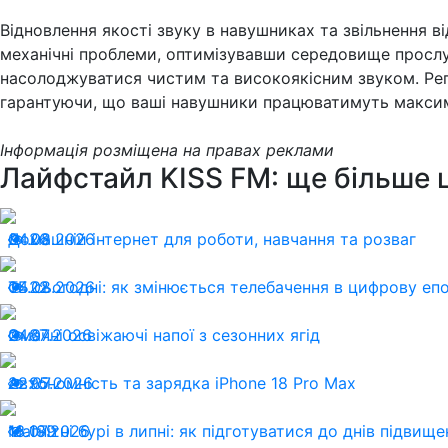
Відновлення якості звуку в навушниках та звільнення 
механічні проблеми, оптимізувавши середовище прослу
насолоджуватися чистим та високоякісним звуком. Рег
гарантуючи, що ваші навушники працюватимуть макси
Інформація розміщена на правах реклами
Лайфстайл KISS FM: ще більше 
04.08.2026
Домашній інтернет для роботи, навчання та розваг
26
04.08.2026
ТБ сьогодні: як змінюється телебачення в цифрову еп
22
24.07.2026
Смачні освіжаючі напої з сезонних ягід
87
22.07.2026
Автономність та зарядка iPhone 18 Pro Max
95
13.07.2026
Магнітні бурі в липні: як підготуватися до днів підвищ
189