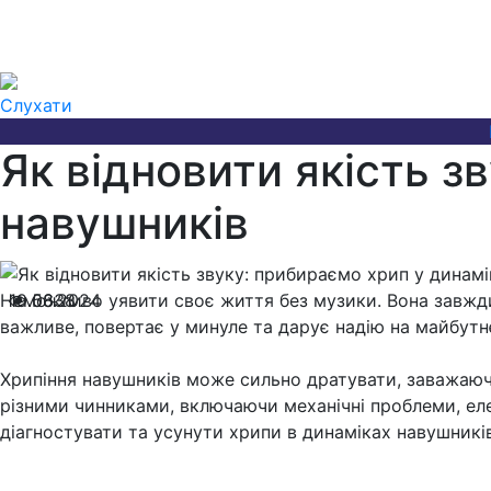
Слухати
Як відновити якість з
навушників
Неможливо уявити своє життя без музики. Вона завжди н
19.06.2024
5838
важливе, повертає у минуле та дарує надію на майбутн
Хрипіння навушників може сильно дратувати, заважаю
різними чинниками, включаючи механічні проблеми, еле
діагностувати та усунути хрипи в динаміках навушників,