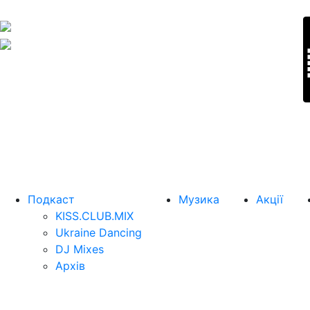
Подкаст
Музика
Акції
KISS.CLUB.MIX
Ukraine Dancing
DJ Mixes
Архів