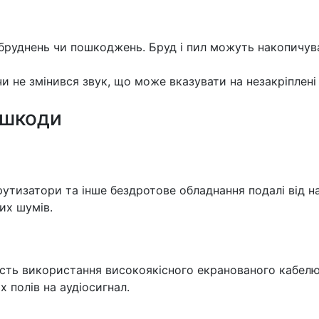
абруднень чи пошкоджень. Бруд і пил можуть накопичува
и не змінився звук, що може вказувати на незакріплені
ешкоди
рутизатори та інше бездротове обладнання подалі від н
их шумів.
сть використання високоякісного екранованого кабелю,
 полів на аудіосигнал.