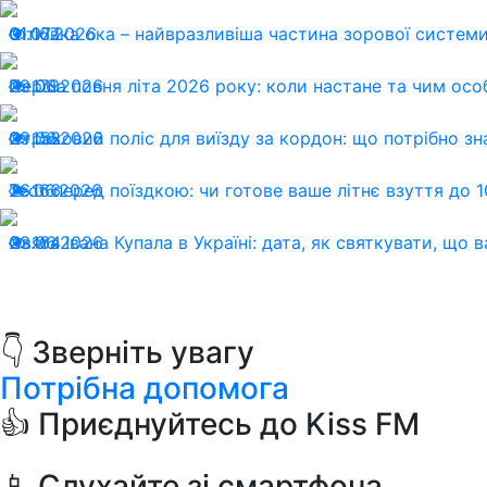
01.07.2026
Сітківка ока – найвразливіша частина зорової системи:
167
29.06.2026
Перша повня літа 2026 року: коли настане та чим осо
179
29.06.2026
Страховий поліс для виїзду за кордон: що потрібно зн
158
26.06.2026
Тест перед поїздкою: чи готове ваше літнє взуття до 1
166
23.06.2026
Свята Івана Купала в Україні: дата, як святкувати, що 
164
👇 Зверніть увагу
Потрібна допомога
👍 Приєднуйтесь до Kiss FM
📱 Слухайте зі смартфона