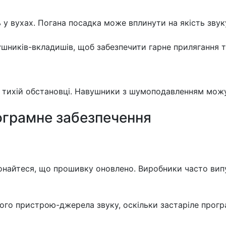
у вухах. Погана посадка може вплинути на якість звуку
шників-вкладишів, щоб забезпечити гарне прилягання т
тихій обстановці. Навушники з шумоподавленням можут
рограмне забезпечення
онайтеся, що прошивку оновлено. Виробники часто вип
ого пристрою-джерела звуку, оскільки застаріле прог