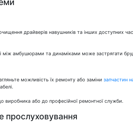
леми
очищення драйверів навушників та інших доступних час
ді між амбушюрами та динаміками може застрягати бруд
згляньте можливість їх ремонту або заміни
запчастин н
абелі.
о виробника або до професійної ремонтної служби.
е прослуховування