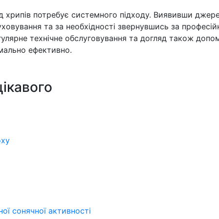
від хрипів потребує системного підходу. Виявивши дже
ховування та за необхідності звернувшись за професій
улярне технічне обслуговування та догляд також допо
мально ефективно.
цікавого
оху
еної сонячної активності