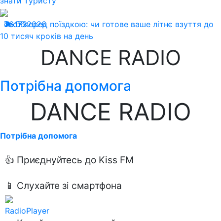
знати туристу
26.06.2026
Тест перед поїздкою: чи готове ваше літнє взуття до
173
10 тисяч кроків на день
DANCE RADIO
Потрібна допомога
DANCE RADIO
Потрібна допомога
👍 Приєднуйтесь до Kiss FM
📱 Слухайте зі смартфона
RadioPlayer