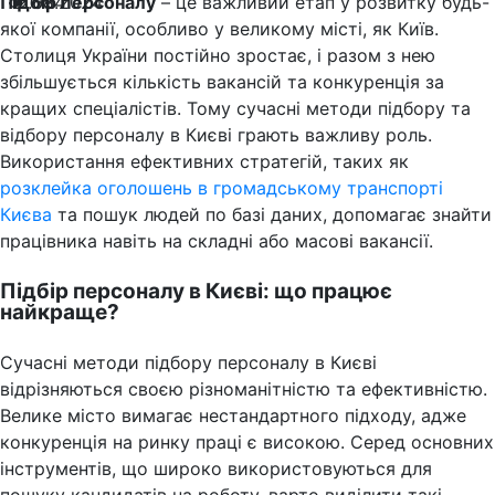
Підбір персоналу
12.09.2024
684
– це важливий етап у розвитку будь-
якої компанії, особливо у великому місті, як Київ.
Столиця України постійно зростає, і разом з нею
збільшується кількість вакансій та конкуренція за
кращих спеціалістів. Тому сучасні методи підбору та
відбору персоналу в Києві грають важливу роль.
Використання ефективних стратегій, таких як
розклейка оголошень в громадському транспорті
Києва
та пошук людей по базі даних, допомагає знайти
працівника навіть на складні або масові вакансії.
Підбір персоналу в Києві: що працює
найкраще?
Сучасні методи підбору персоналу в Києві
відрізняються своєю різноманітністю та ефективністю.
Велике місто вимагає нестандартного підходу, адже
конкуренція на ринку праці є високою. Серед основних
інструментів, що широко використовуються для
пошуку кандидатів на роботу, варто виділити такі