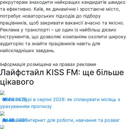
рекрутерам знаходити найкращих кандидатів швидко
та ефективно. Київ, як динамічне і зростаюче місто,
потребує новаторських підходів до підбору
працівників, щоб закривати вакансії вчасно та якісно.
Реклама у транспорті – це один із найбільш дієвих
інструментів, що дозволяє компаніям охопити широку
аудиторію та знайти працівників навіть для
найскладніших завдань.
Інформація розміщена на правах реклами
Лайфстайл KISS FM: ще більше
цікавого
07.08.2026
Магнітні бурі в серпні 2026: як спланувати місяць з
1
урахуванням прогнозу
04.08.2026
Домашній інтернет для роботи, навчання та розваг
40