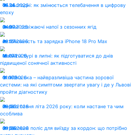
04.08.2026
ТБ сьогодні: як змінюється телебачення в цифрову
34
епоху
24.07.2026
Смачні освіжаючі напої з сезонних ягід
90
22.07.2026
Автономність та зарядка iPhone 18 Pro Max
101
13.07.2026
Магнітні бурі в липні: як підготуватися до днів
194
підвищеної сонячної активності
01.07.2026
Сітківка ока – найвразливіша частина зорової
169
системи: на які симптоми звертати увагу і де у Львові
пройти діагностику
29.06.2026
Перша повня літа 2026 року: коли настане та чим
182
особлива
29.06.2026
Страховий поліс для виїзду за кордон: що потрібно
160