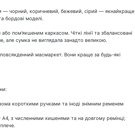
нки — чорний, коричневий, бежевий, сірий — якнайкраще
та бордові моделі.
або пом’якшеним каркасом. Чіткі лінії та збалансовані
е, але сумка не виглядала занадто великою.
е повсякденний масмаркет. Вони краще за будь-які
ни:
 двома короткими ручками та іноді знімним ременем
А4, з численними кишенями та на довгому ремінці;
плече.