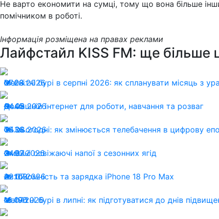
Не варто економити на сумці, тому що вона більше інш
помічником в роботі.
Інформація розміщена на правах реклами
Лайфстайл KISS FM: ще більше 
07.08.2026
Магнітні бурі в серпні 2026: як спланувати місяць з у
23
04.08.2026
Домашній інтернет для роботи, навчання та розваг
45
04.08.2026
ТБ сьогодні: як змінюється телебачення в цифрову еп
36
24.07.2026
Смачні освіжаючі напої з сезонних ягід
92
22.07.2026
Автономність та зарядка iPhone 18 Pro Max
103
13.07.2026
Магнітні бурі в липні: як підготуватися до днів підвищ
196