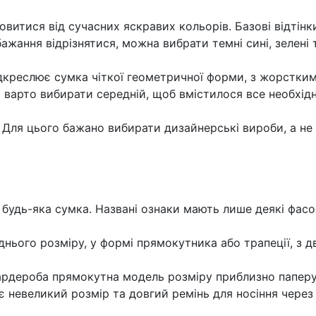
овитися від сучасних яскравих кольорів. Базові відті
жання відрізнятися, можна вибрати темні сині, зелені 
ідкреслює сумка чіткої геометричної форми, з жорстким 
 варто вибирати середній, щоб вмістилося все необхідн
ь. Для цього бажано вибирати дизайнерські вироби, а н
 будь-яка сумка. Названі ознаки мають лише деякі фасо
днього розміру, у формі прямокутника або трапеції, з
ардероба прямокутна модель розміру приблизно паперу 
 невеликий розмір та довгий ремінь для носіння через 