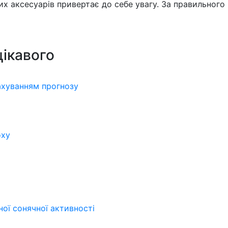
их аксесуарів привертає до себе увагу. За правильног
цікавого
рахуванням прогнозу
оху
еної сонячної активності