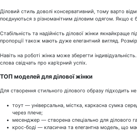
Діловий стиль доволі консервативний, тому варто відм
поєднуються з різноманітним діловим одягом. Якщо є ба
Стабільність та надійність ділової жінки якнайкраще п
пропорції також мають дуже елегантний вигляд. Розмір
Навіть на роботі жінка може зберегти індивідуальніст
слова свідчать про кар’єрний успіх.
ТОП моделей для ділової жінки
Для створення стильного ділового образу підходить не
тоут — універсальна, містка, каркасна сумка сере
через плече;
месенджер — створена спеціально для ділового г
крос-боді — класична та елегантна модель, що має