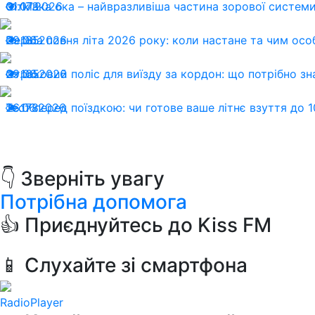
01.07.2026
Сітківка ока – найвразливіша частина зорової системи:
173
29.06.2026
Перша повня літа 2026 року: коли настане та чим осо
185
29.06.2026
Страховий поліс для виїзду за кордон: що потрібно зн
165
26.06.2026
Тест перед поїздкою: чи готове ваше літнє взуття до 1
178
👇 Зверніть увагу
Потрібна допомога
👍 Приєднуйтесь до Kiss FM
📱 Слухайте зі смартфона
RadioPlayer