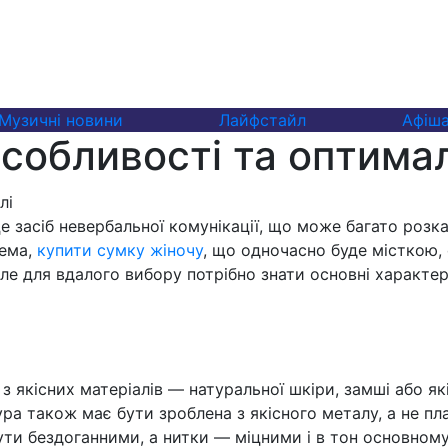
Музичні новини
Лайфстайл
Афіш
особливості та оптима
 засіб невербальної комунікації, що може багато розка
рема,
купити сумку жіночу
, що одночасно буде місткою,
r. Але для вдалого вибору потрібно знати основні харак
якісних матеріалів — натуральної шкіри, замші або які
ра також має бути зроблена з якісного металу, а не пл
ути бездоганними, а нитки — міцними і в тон основному