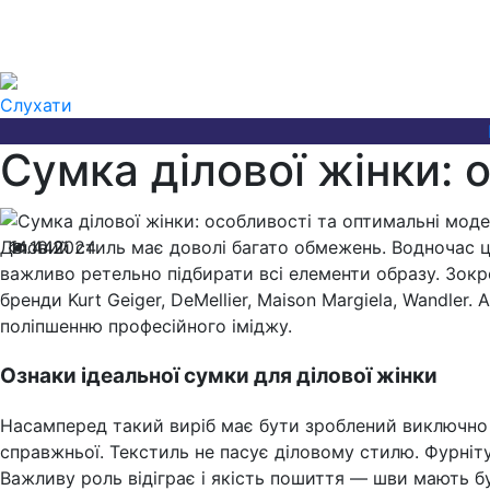
Слухати
Сумка ділової жінки: 
Діловий стиль має доволі багато обмежень. Водночас це
14.10.2024
442
важливо ретельно підбирати всі елементи образу. Зок
бренди Kurt Geiger, DeMellier, Maison Margiela, Wandle
поліпшенню професійного іміджу.
Ознаки ідеальної сумки для ділової жінки
Насамперед такий виріб має бути зроблений виключно з 
справжньої. Текстиль не пасує діловому стилю. Фурніту
Важливу роль відіграє і якість пошиття — шви мають б