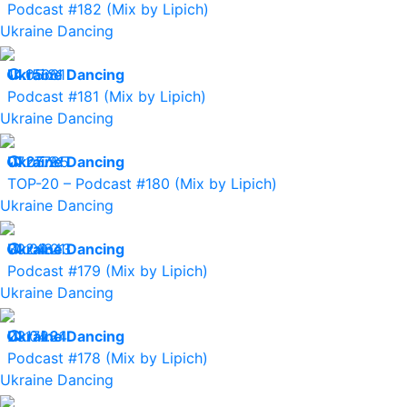
Podcast #182 (Mix by Lipich)
Ukraine Dancing
14.05.21
Ukraine Dancing
15661
Podcast #181 (Mix by Lipich)
Ukraine Dancing
07.05.21
Ukraine Dancing
27785
TOP-20 – Podcast #180 (Mix by Lipich)
Ukraine Dancing
30.04.21
Ukraine Dancing
24343
Podcast #179 (Mix by Lipich)
Ukraine Dancing
23.04.21
Ukraine Dancing
17234
Podcast #178 (Mix by Lipich)
Ukraine Dancing