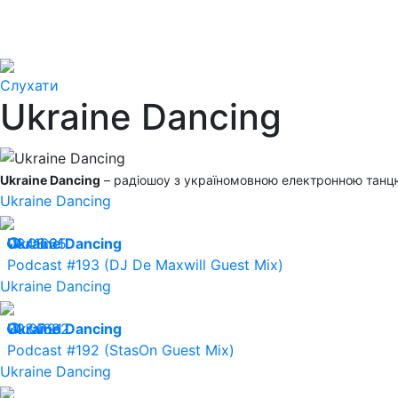
Слухати
Ukraine Dancing
Ukraine Dancing
– радіошоу з україномовною електронною тан
Ukraine Dancing
06.08.21
Ukraine Dancing
41665
Podcast #193 (DJ De Maxwill Guest Mix)
Ukraine Dancing
30.07.21
Ukraine Dancing
34682
Podcast #192 (StasOn Guest Mix)
Ukraine Dancing