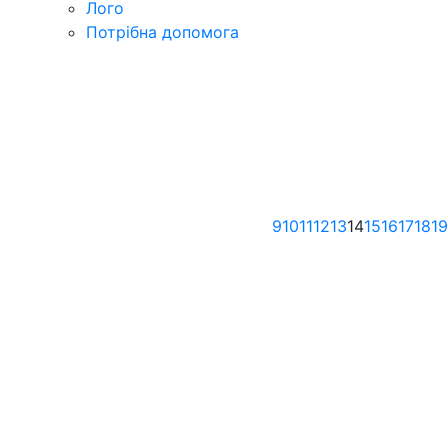
Лого
Потрібна допомога
9
10
11
12
13
14
15
16
17
18
19