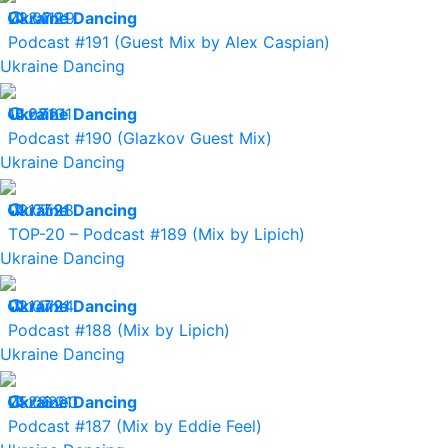
23.07.21
Ukraine Dancing
34129
Podcast #191 (Guest Mix by Alex Caspian)
Ukraine Dancing
16.07.21
Ukraine Dancing
28131
Podcast #190 (Glazkov Guest Mix)
Ukraine Dancing
09.07.21
Ukraine Dancing
17528
TOP-20 – Podcast #189 (Mix by Lipich)
Ukraine Dancing
02.07.21
Ukraine Dancing
14724
Podcast #188 (Mix by Lipich)
Ukraine Dancing
25.06.21
Ukraine Dancing
29290
Podcast #187 (Mix by Eddie Feel)