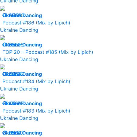
Ukraine Dancing
18.06.21
Ukraine Dancing
25880
Podcast #186 (Mix by Lipich)
Ukraine Dancing
11.06.21
Ukraine Dancing
28976
TOP-20 – Podcast #185 (Mix by Lipich)
Ukraine Dancing
04.06.21
Ukraine Dancing
30832
Podcast #184 (Mix by Lipich)
Ukraine Dancing
28.05.21
Ukraine Dancing
25397
Podcast #183 (Mix by Lipich)
Ukraine Dancing
21.05.21
Ukraine Dancing
18230