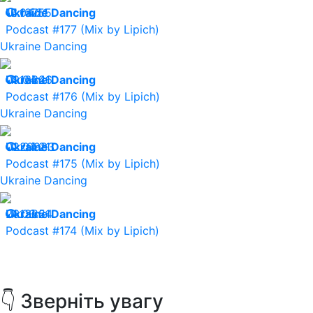
16.04.21
Ukraine Dancing
13755
Podcast #177 (Mix by Lipich)
Ukraine Dancing
09.04.21
Ukraine Dancing
16346
Podcast #176 (Mix by Lipich)
Ukraine Dancing
02.04.21
Ukraine Dancing
20983
Podcast #175 (Mix by Lipich)
Ukraine Dancing
26.03.21
Ukraine Dancing
13854
Podcast #174 (Mix by Lipich)
👇 Зверніть увагу