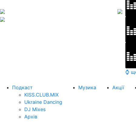
⌚ щ
Подкаст
Музика
Акції
KISS.CLUB.MIX
Ukraine Dancing
DJ Mixes
Архів