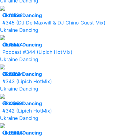
Ukraine Dancing
12.04.24
Ukraine Dancing
10842
#345 (DJ De Maxwill & DJ Chino Guest Mix)
Ukraine Dancing
05.04.24
Ukraine Dancing
16147
Podcast #344 (Lipich HotMix)
Ukraine Dancing
29.03.24
Ukraine Dancing
9669
#343 (Lipich HotMix)
Ukraine Dancing
22.03.24
Ukraine Dancing
11569
#342 (Lipich HotMix)
Ukraine Dancing
15.03.24
Ukraine Dancing
13428