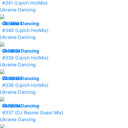
#341 (Lipich HotMix)
Ukraine Dancing
08.03.24
Ukraine Dancing
7690
#340 (Lipich HotMix)
Ukraine Dancing
01.03.24
Ukraine Dancing
78161
#339 (Lipich HotMix)
Ukraine Dancing
23.02.24
Ukraine Dancing
16139
#338 (Lipich HotMix)
Ukraine Dancing
16.02.24
Ukraine Dancing
16705
#337 (DJ Razme Guest Mix)
Ukraine Dancing