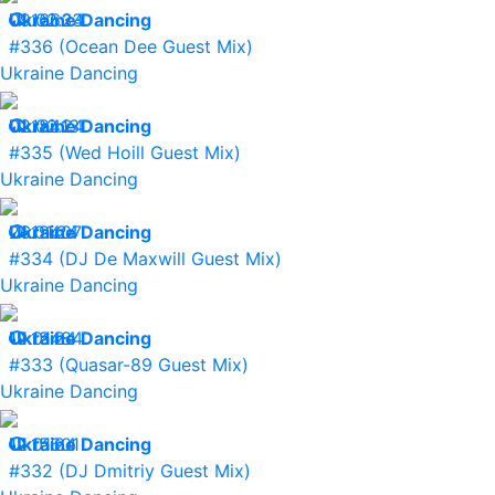
09.02.24
Ukraine Dancing
16633
#336 (Ocean Dee Guest Mix)
Ukraine Dancing
02.02.24
Ukraine Dancing
18413
#335 (Wed Hoill Guest Mix)
Ukraine Dancing
26.01.24
Ukraine Dancing
19407
#334 (DJ De Maxwill Guest Mix)
Ukraine Dancing
19.01.24
Ukraine Dancing
13484
#333 (Quasar-89 Guest Mix)
Ukraine Dancing
12.01.24
Ukraine Dancing
15601
#332 (DJ Dmitriy Guest Mix)