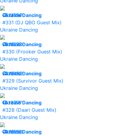
Ukraine Dancing
05.01.24
Ukraine Dancing
14897
#331 (DJ QBO Guest Mix)
Ukraine Dancing
29.12.23
Ukraine Dancing
16270
#330 (Frooker Guest Mix)
Ukraine Dancing
22.12.23
Ukraine Dancing
19482
#329 (Survivor Guest Mix)
Ukraine Dancing
15.12.23
Ukraine Dancing
18277
#328 (Daari Guest Mix)
Ukraine Dancing
08.12.23
Ukraine Dancing
16906