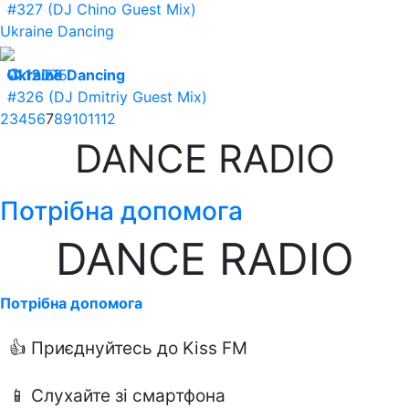
#327 (DJ Chino Guest Mix)
Ukraine Dancing
01.12.23
Ukraine Dancing
19075
#326 (DJ Dmitriy Guest Mix)
2
3
4
5
6
7
8
9
10
11
12
DANCE RADIO
Потрібна допомога
DANCE RADIO
Потрібна допомога
👍 Приєднуйтесь до Kiss FM
📱 Слухайте зі смартфона