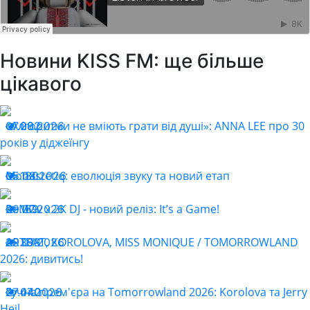
Новини KISS FM: ще більше
цікавого
«Алгоритми не вміють грати від душі»: ANNA LEE про 30
07.08.2026
202
років у діджеїнгу
Monastetiq: еволюція звуку та новий етап
05.08.2026
180
ReMOv x 2K DJ - новий реліз: It’s a Game!
29.07.2026
169
ARTBAT, KOROLOVA, MISS MONIQUE / TOMORROWLAND
29.07.2026
398
2026: дивитись!
Гучна прем'єра на Tomorrowland 2026: Korolova та Jerry
27.07.2026
440
Heil