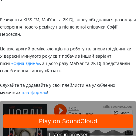
Резиденти KISS FM, MalYar та 2K DJ, знову об’єдналися разом для
створення нового реміксу на пісню юної співачки Софії
Нерсесян.
Це вже другий ремікс хлопців на роботу талановитої дівчинки.
У вересні минулого року світ побачив інший варіант
пісні
«Одна єдина»
, а цього разу MalYar та 2K DJ представили
своє бачення синглу «Козак».
Слухайте та додавайте у свої плейлисти на улюблених
музичних
платформах
!