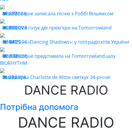
Miss Monique записала пісню з Роббі Вільямсом
27.07.2026
257
KOROLOVA готує дві прем'єри на Tomorrowland
25.07.2026
266
SHNAPS — «Dancing Shadows»: у топі радіохітів України
22.07.2026
441
Miss Monique представила на Tomorrowland шоу
22.07.2026
266
BIORHYTHM
Техно-зірка Charlotte de Witte святкує 34-річчя!
21.07.2026
204
DANCE RADIO
Потрібна допомога
DANCE RADIO