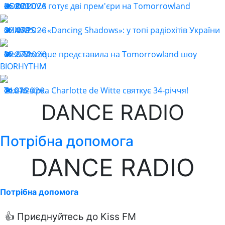
KOROLOVA готує дві прем'єри на Tomorrowland
25.07.2026
283
SHNAPS — «Dancing Shadows»: у топі радіохітів України
22.07.2026
458
Miss Monique представила на Tomorrowland шоу
22.07.2026
277
BIORHYTHM
Техно-зірка Charlotte de Witte святкує 34-річчя!
21.07.2026
216
DANCE RADIO
Потрібна допомога
DANCE RADIO
Потрібна допомога
👍 Приєднуйтесь до Kiss FM