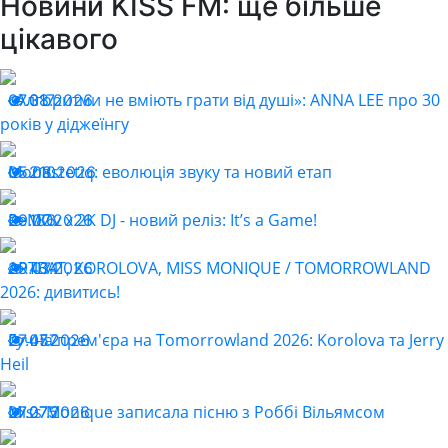
Новини KISS FM: ще більше
цікавого
«Алгоритми не вміють грати від душі»: ANNA LEE про 30
07.08.2026
317
років у діджеїнгу
Monastetiq: еволюція звуку та новий етап
05.08.2026
210
ReMOv x 2K DJ - новий реліз: It’s a Game!
29.07.2026
186
ARTBAT, KOROLOVA, MISS MONIQUE / TOMORROWLAND
29.07.2026
434
2026: дивитись!
Гучна прем'єра на Tomorrowland 2026: Korolova та Jerry
27.07.2026
457
Heil
Miss Monique записала пісню з Роббі Вільямсом
27.07.2026
275