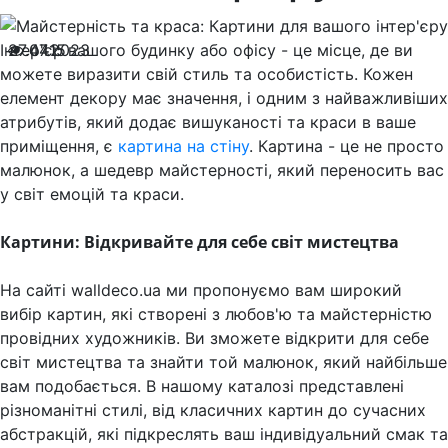
Інтер'єр вашого будинку або офісу - це місце, де ви
27.07.2023
4415
можете виразити свій стиль та особистість. Кожен
елемент декору має значення, і одним з найважливіших
атрибутів, який додає вишуканості та краси в ваше
приміщення, є
картина на стіну
. Картина - це не просто
малюнок, а шедевр майстерності, який переносить вас
у світ емоцій та краси.
Картини: Відкривайте для себе світ мистецтва
На сайті walldeco.ua ми пропонуємо вам широкий
вибір картин, які створені з любов'ю та майстерністю
провідних художників. Ви зможете відкрити для себе
світ мистецтва та знайти той малюнок, який найбільше
вам подобається. В нашому каталозі представлені
різноманітні стилі, від класичних картин до сучасних
абстракцій, які підкреслять ваш індивідуальний смак та