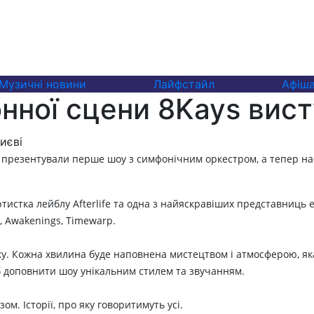
Музичні новини
Лайфстайл
Афіш
онної сцени 8Kays вист
 презентували перше шоу з симфонічним оркестром, а тепер нас
артистка лейблу Afterlife та одна з найяскравіших представниць
, Awakenings, Timewarp.
ику. Кожна хвилина буде наповнена мистецтвом і атмосферою, як
щоб доповнити шоу унікальним стилем та звучанням.
зом. І
сторії, про яку говоритимуть усі.