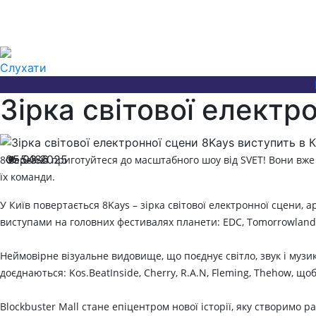
Слухати
Зірка світової електр
05.03.2025
5486
8 березня приготуйтеся до масштабного шоу від SVET!
Вони вже
їх команди.
У Київ повертається 8Kays – зірка світової електронної сцени, 
виступами на головних фестивалях планети: EDC, Tomorrowland
Неймовірне візуальне видовище, що поєднує світло, звук і муз
доєднаються: Kos.BeatInside, Сherry, R.A.N, Fleming, Thehow, 
Blockbuster Mall стане епіцентром нової історії, яку створимо ра