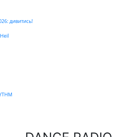
6: дивитись!
Heil
HYTHM