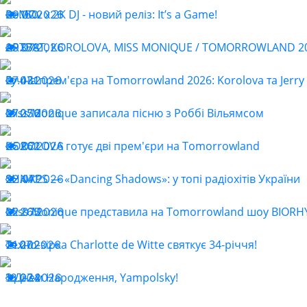
ReMOv x 2K DJ - новий реліз: It’s a Game!
29.07.2026
160
ARTBAT, KOROLOVA, MISS MONIQUE / TOMORROWLAND 202
29.07.2026
378
Гучна прем'єра на Tomorrowland 2026: Korolova та Jerry 
27.07.2026
431
Miss Monique записала пісню з Роббі Вільямсом
27.07.2026
256
KOROLOVA готує дві прем'єри на Tomorrowland
25.07.2026
262
SHNAPS — «Dancing Shadows»: у топі радіохітів України
22.07.2026
441
Miss Monique представила на Tomorrowland шоу BIOR
22.07.2026
265
Техно-зірка Charlotte de Witte святкує 34-річчя!
21.07.2026
202
З Днем Народження, Yampolsky!
18.07.2026
234