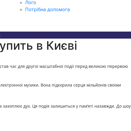
Лого
Потрібна допомога
а
упить в Києві
тав час для другої масштабної події перед великою перервою
 електронної музики. Вона підкорила серця мільйонів своїми
а захоплює дух. Ця подія залишиться у пам’яті назавжди.
До шоу