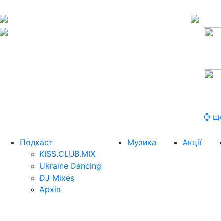
⌚ щ
Подкаст
Музика
Акції
KISS.CLUB.MIX
Ukraine Dancing
DJ Mixes
Архів