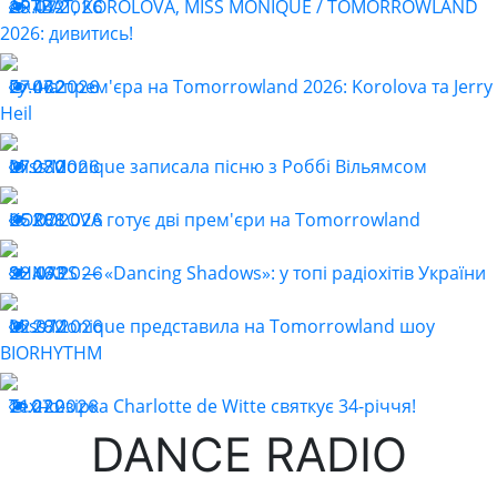
ARTBAT, KOROLOVA, MISS MONIQUE / TOMORROWLAND
29.07.2026
442
2026: дивитись!
Гучна прем'єра на Tomorrowland 2026: Korolova та Jerry
27.07.2026
462
Heil
Miss Monique записала пісню з Роббі Вільямсом
27.07.2026
280
KOROLOVA готує дві прем'єри на Tomorrowland
25.07.2026
288
SHNAPS — «Dancing Shadows»: у топі радіохітів України
22.07.2026
463
Miss Monique представила на Tomorrowland шоу
22.07.2026
282
BIORHYTHM
Техно-зірка Charlotte de Witte святкує 34-річчя!
21.07.2026
220
DANCE RADIO