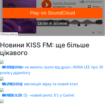
Новини KISS FM: ще більше
цікавого
«Алгоритми не вміють грати від душі»: ANNA LEE про 30
07.08.2026
355
років у діджеїнгу
Monastetiq: еволюція звуку та новий етап
05.08.2026
216
ReMOv x 2K DJ - новий реліз: It’s a Game!
29.07.2026
189