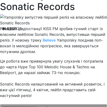
Sonatic Records
Резидент радіостанції KISS FM зробив гучний старт із
31.03.2025
5157
власним лейблом Sonatic Records, випустивши перший
реліз. У новому треку
Believe
Yampolsky поєднав поп-
вокал із мелодійною прогресією, яка завершується
потужним дропом.
Ця робота вже привернула увагу слухачів і потрапила
до чарта Hype Top 100 Melodic House & Techno на
Beatport, де наразі займає 73-тю позицію.
Sonatic Records налаштований на активний розвиток, і
вже цієї п’ятниці, 4 квітня, лейбл представить свій
наступний реліз!