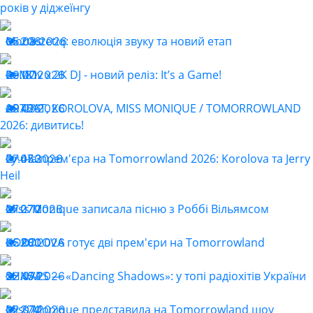
років у діджеїнгу
Monastetiq: еволюція звуку та новий етап
05.08.2026
206
ReMOv x 2K DJ - новий реліз: It’s a Game!
29.07.2026
181
ARTBAT, KOROLOVA, MISS MONIQUE / TOMORROWLAND
29.07.2026
426
2026: дивитись!
Гучна прем'єра на Tomorrowland 2026: Korolova та Jerry
27.07.2026
453
Heil
Miss Monique записала пісню з Роббі Вільямсом
27.07.2026
270
KOROLOVA готує дві прем'єри на Tomorrowland
25.07.2026
280
SHNAPS — «Dancing Shadows»: у топі радіохітів України
22.07.2026
454
Miss Monique представила на Tomorrowland шоу
22.07.2026
274