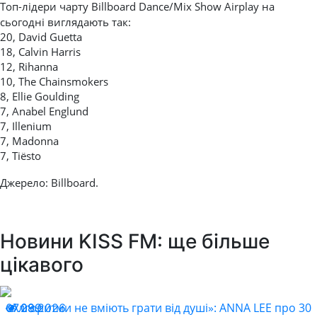
Топ-лідери чарту Billboard Dance/Mix Show Airplay на
сьогодні виглядають так:
20, David Guetta
18, Calvin Harris
12, Rihanna
10, The Chainsmokers
8, Ellie Goulding
7, Anabel Englund
7, Illenium
7, Madonna
7, Tiësto
Джерело: Billboard.
Новини KISS FM: ще більше
цікавого
«Алгоритми не вміють грати від душі»: ANNA LEE про 30
07.08.2026
299