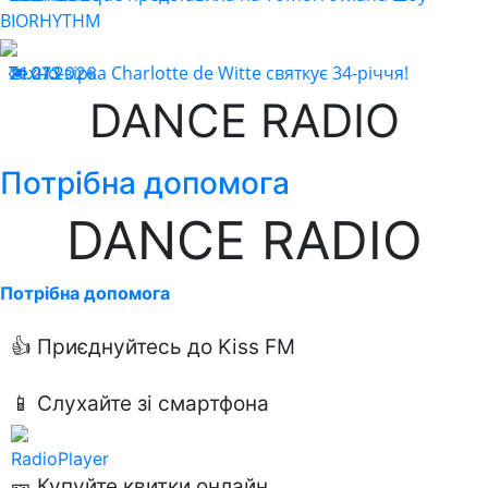
BIORHYTHM
Техно-зірка Charlotte de Witte святкує 34-річчя!
21.07.2026
213
DANCE RADIO
Потрібна допомога
DANCE RADIO
Потрібна допомога
👍 Приєднуйтесь до Kiss FM
📱 Слухайте зі смартфона
RadioPlayer
🎫 Купуйте квитки онлайн