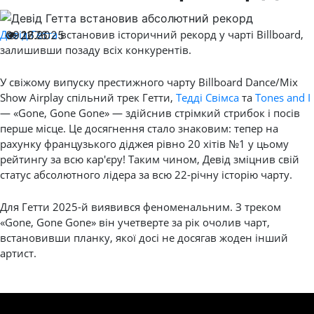
Девід Гетта
встановив історичний рекорд у чарті Billboard,
09.12.2025
2676
залишивши позаду всіх конкурентів.
У свіжому випуску престижного чарту Billboard Dance/Mix
Show Airplay спільний трек Гетти,
Тедді Свімса
та
Tones and I
— «Gone, Gone Gone» — здійснив стрімкий стрибок і посів
перше місце. Це досягнення стало знаковим: тепер на
рахунку французького діджея рівно 20 хітів №1 у цьому
рейтингу за всю кар'єру! Таким чином, Девід зміцнив свій
статус абсолютного лідера за всю 22-річну історію чарту.
Для Гетти 2025-й виявився феноменальним. З треком
«Gone, Gone Gone» він учетверте за рік очолив чарт,
встановивши планку, якої досі не досягав жоден інший
артист.