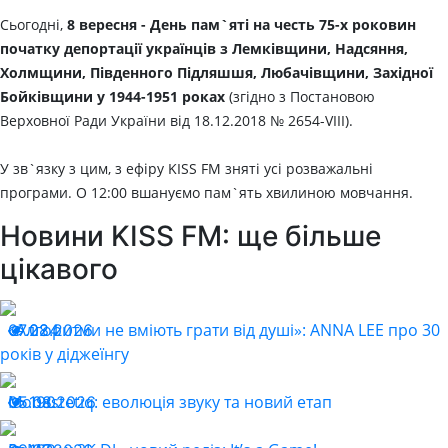
Сьогодні,
8 вересня - День пам`яті на честь 75-х роковин
початку депортації українців з Лемківщини, Надсяння,
Холмщини, Південного Підляшшя, Любачівщини, Західної
Бойківщини у 1944-1951 роках
(згідно з Постановою
Верховної Ради України від 18.12.2018 № 2654-VIII).
У зв`язку з цим, з ефіру KISS FM зняті усі розважальні
програми. О 12:00 вшануємо пам`ять хвилиною мовчання.
Новини KISS FM: ще більше
цікавого
«Алгоритми не вміють грати від душі»: ANNA LEE про 30
07.08.2026
224
років у діджеїнгу
Monastetiq: еволюція звуку та новий етап
05.08.2026
190