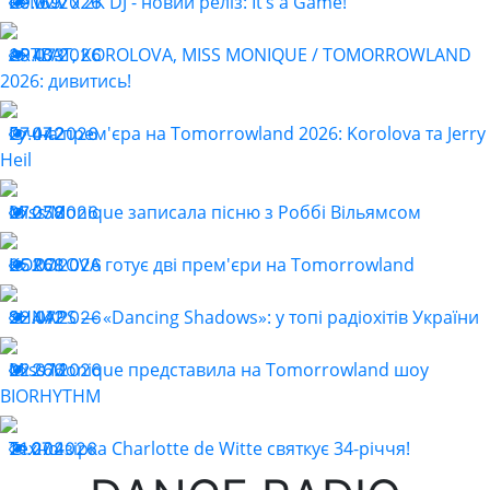
ReMOv x 2K DJ - новий реліз: It’s a Game!
29.07.2026
169
ARTBAT, KOROLOVA, MISS MONIQUE / TOMORROWLAND
29.07.2026
403
2026: дивитись!
Гучна прем'єра на Tomorrowland 2026: Korolova та Jerry
27.07.2026
442
Heil
Miss Monique записала пісню з Роббі Вільямсом
27.07.2026
258
KOROLOVA готує дві прем'єри на Tomorrowland
25.07.2026
268
SHNAPS — «Dancing Shadows»: у топі радіохітів України
22.07.2026
442
Miss Monique представила на Tomorrowland шоу
22.07.2026
266
BIORHYTHM
Техно-зірка Charlotte de Witte святкує 34-річчя!
21.07.2026
204