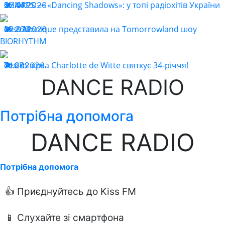
SHNAPS — «Dancing Shadows»: у топі радіохітів України
22.07.2026
441
Miss Monique представила на Tomorrowland шоу
22.07.2026
266
BIORHYTHM
Техно-зірка Charlotte de Witte святкує 34-річчя!
21.07.2026
202
DANCE RADIO
Потрібна допомога
DANCE RADIO
Потрібна допомога
👍 Приєднуйтесь до Kiss FM
📱 Слухайте зі смартфона