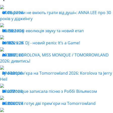
«Алгоритми не вміють грати від душі»: ANNA LEE про 30
07.08.2026
11
років у діджеїнгу
Monastetiq: еволюція звуку та новий етап
05.08.2026
152
ReMOv x 2K DJ - новий реліз: It’s a Game!
29.07.2026
165
ARTBAT, KOROLOVA, MISS MONIQUE / TOMORROWLAND
29.07.2026
383
2026: дивитись!
Гучна прем'єра на Tomorrowland 2026: Korolova та Jerry
27.07.2026
438
Heil
Miss Monique записала пісню з Роббі Вільямсом
27.07.2026
257
KOROLOVA готує дві прем'єри на Tomorrowland
25.07.2026
264