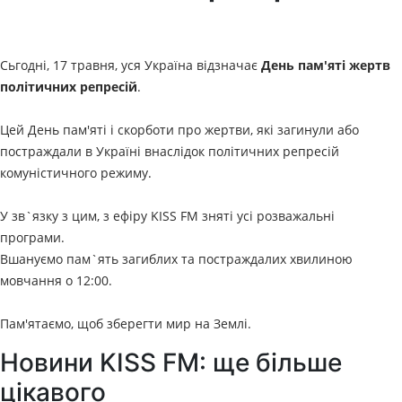
Сьгодні, 17 травня, уся Україна відзначає
День пам'яті жертв
політичних репресій
.
Цей День пам'яті і скорботи про жертви, які загинули або
постраждали в Україні внаслідок політичних репресій
комуністичного режиму.
У зв`язку з цим, з ефіру KISS FM зняті усі розважальні
програми.
Вшануємо пам`ять загиблих та постраждалих хвилиною
мовчання о 12:00.
Пам'ятаємо, щоб зберегти мир на Землі.
Новини KISS FM: ще більше
цікавого