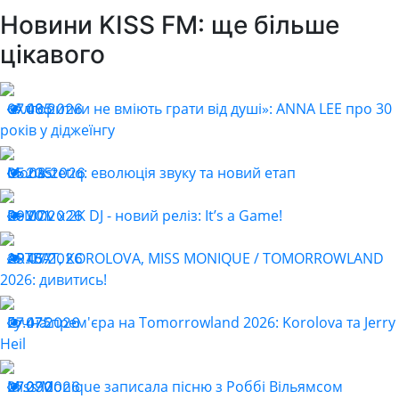
Новини KISS FM: ще більше
цікавого
«Алгоритми не вміють грати від душі»: ANNA LEE про 30
07.08.2026
405
років у діджеїнгу
Monastetiq: еволюція звуку та новий етап
05.08.2026
235
ReMOv x 2K DJ - новий реліз: It’s a Game!
29.07.2026
201
ARTBAT, KOROLOVA, MISS MONIQUE / TOMORROWLAND
29.07.2026
457
2026: дивитись!
Гучна прем'єра на Tomorrowland 2026: Korolova та Jerry
27.07.2026
475
Heil
Miss Monique записала пісню з Роббі Вільямсом
27.07.2026
290