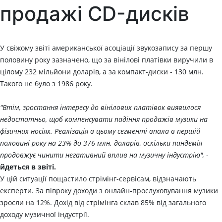
продажі CD-дисків
У свіжому звіті американської асоціації звукозапису за першу
половину року зазначено, що за вінілові платівки виручили в
цілому 232 мільйони доларів, а за компакт-диски - 130 млн.
Такого не було з 1986 року.
"Втім, зростання інтересу до вінілових платівок виявилося
недостатньо, щоб компенсувати падіння продажів музики на
фізичних носіях. Реалізація в цьому сегменті впала в першій
половині року на 23% до 376 млн. доларів, оскільки пандемія
продовжує чинити негативний вплив на музичну індустрію",
-
йдеться в звіті.
У цій ситуації пощастило стрімінг-сервісам, відзначають
експерти. За півроку доходи з онлайн-прослуховування музики
зросли на 12%. Дохід від стрімінга склав 85% від загального
доходу музичної індустрії.