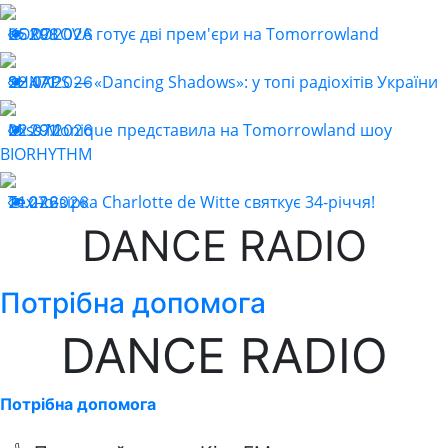
KOROLOVA готує дві прем'єри на Tomorrowland
25.07.2026
298
SHNAPS — «Dancing Shadows»: у топі радіохітів України
22.07.2026
471
Miss Monique представила на Tomorrowland шоу
22.07.2026
291
BIORHYTHM
Техно-зірка Charlotte de Witte святкує 34-річчя!
21.07.2026
226
DANCE RADIO
Потрібна допомога
DANCE RADIO
Потрібна допомога