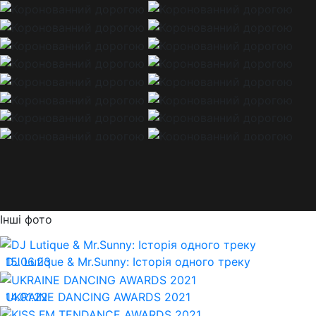
Інші фото
15.06.23
DJ Lutique & Mr.Sunny: Історія одного треку
14.01.22
UKRAINE DANCING AWARDS 2021