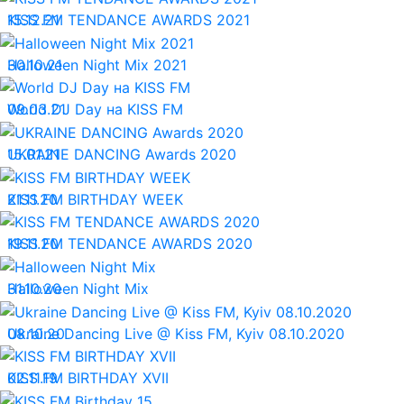
15.12.21
KISS FM TENDANCE AWARDS 2021
30.10.21
Halloween Night Mix 2021
09.03.21
World DJ Day на KISS FM
15.01.21
UKRAINE DANCING Awards 2020
21.11.20
KISS FM BIRTHDAY WEEK
19.11.20
KISS FM TENDANCE AWARDS 2020
31.10.20
Halloween Night Mix
08.10.20
Ukraine Dancing Live @ Kiss FM, Kyiv 08.10.2020
02.11.19
KISS FM BIRTHDAY XVII