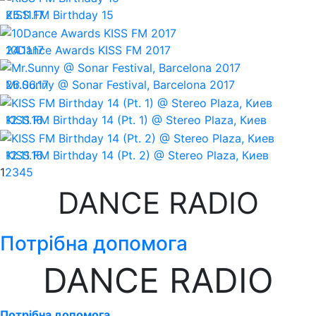
25.11.17
KISS FM Birthday 15
24.11.17
10Dance Awards KISS FM 2017
26.06.17
Mr.Sunny @ Sonar Festival, Barcelona 2017
12.11.16
KISS FM Birthday 14 (Pt. 1) @ Stereo Plaza, Киев
12.11.16
KISS FM Birthday 14 (Pt. 2) @ Stereo Plaza, Киев
1
2
3
4
5
DANCE RADIO
Потрібна допомога
DANCE RADIO
Потрібна допомога