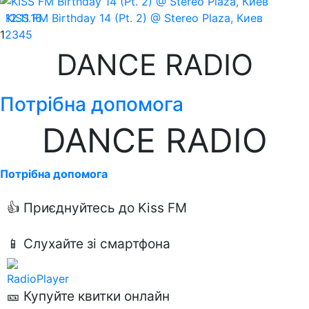
12.11.16
KISS FM Birthday 14 (Pt. 2) @ Stereo Plaza, Киев
1
2
3
4
5
DANCE RADIO
Потрібна допомога
DANCE RADIO
Потрібна допомога
👍 Приєднуйтесь до Kiss FM
📱 Слухайте зі смартфона
RadioPlayer
🎫 Купуйте квитки онлайн