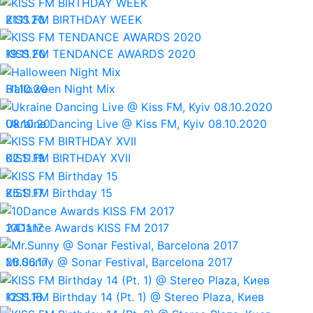
21.11.20
KISS FM BIRTHDAY WEEK
19.11.20
KISS FM TENDANCE AWARDS 2020
31.10.20
Halloween Night Mix
08.10.20
Ukraine Dancing Live @ Kiss FM, Kyiv 08.10.2020
02.11.19
KISS FM BIRTHDAY XVII
25.11.17
KISS FM Birthday 15
24.11.17
10Dance Awards KISS FM 2017
26.06.17
Mr.Sunny @ Sonar Festival, Barcelona 2017
12.11.16
KISS FM Birthday 14 (Pt. 1) @ Stereo Plaza, Киев