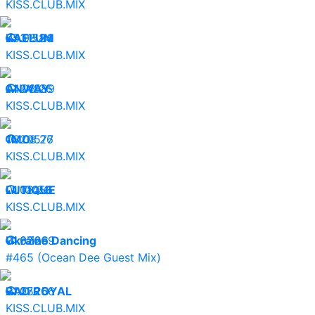
KISS.CLUB.MIX
05.08.26
KAELUM
31584
KISS.CLUB.MIX
04.08.26
ANWAY
24589
KISS.CLUB.MIX
03.08.26
1MO:
20577
KISS.CLUB.MIX
01.08.26
LUTIQUE
10456
KISS.CLUB.MIX
31.07.26
Ukraine Dancing
32669
#465 (Ocean Dee Guest Mix)
31.07.26
RAD ROYAL
25256
KISS.CLUB.MIX