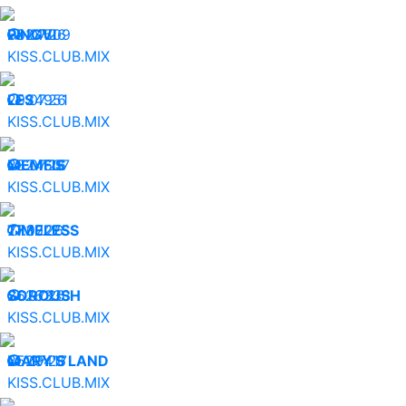
30.07.26
PINGVI
24509
KISS.CLUB.MIX
29.07.26
LES
24951
KISS.CLUB.MIX
28.07.26
MEMFIS
24537
KISS.CLUB.MIX
27.07.26
TIMELESS
30275
KISS.CLUB.MIX
26.07.26
SOROUSH
26333
KISS.CLUB.MIX
25.07.26
MARY'S LAND
29417
KISS.CLUB.MIX