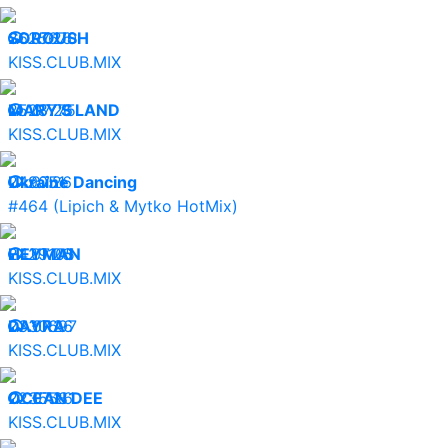
26.07.26
SOROUSH
25670
KISS.CLUB.MIX
25.07.26
MARY'S LAND
28775
KISS.CLUB.MIX
24.07.26
Ukraine Dancing
9051
#464 (Lipich & Mytko HotMix)
24.07.26
HEYMAN
29105
KISS.CLUB.MIX
23.07.26
DAYRA
30697
KISS.CLUB.MIX
22.07.26
OCEAN DEE
35581
KISS.CLUB.MIX