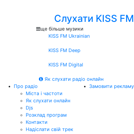
Слухати KISS FM
ще більше музики
KISS FM Ukrainian
KISS FM Deep
KISS FM Digital
Як слухати радіо онлайн
Про радіо
Замовити рекламу
Міста і частоти
Як слухати онлайн
Djs
Розклад програм
Контакти
Надіслати свій трек