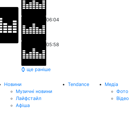
06:04
05:58
⌚ ще раніше
Новини
Tendance
Медіа
Музичні новини
Фото
Лайфстайл
Відео
Афіша