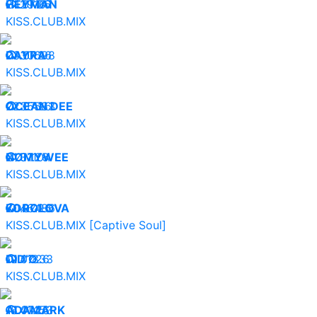
24.07.26
HEYMAN
29107
KISS.CLUB.MIX
23.07.26
DAYRA
30698
KISS.CLUB.MIX
22.07.26
OCEAN DEE
35583
KISS.CLUB.MIX
21.07.26
NØMYWEE
31104
KISS.CLUB.MIX
20.07.26
KOROLOVA
46486
KISS.CLUB.MIX [Captive Soul]
19.07.26
DID’O
41833
KISS.CLUB.MIX
18.07.26
ADAMARK
41453