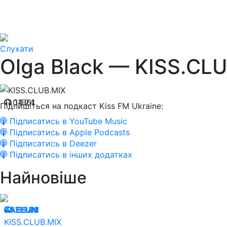
Слухати
Olga Black — KISS.CL
11.04.24
11961
Підпишіться на подкаст Kiss FM Ukraine:
Підписатись в YouTube Music
Підписатись в Apple Podcasts
Підписатись в Deezer
Підписатись в інших додатках
Найновіше
05.08.26
KAELUM
15944
KISS.CLUB.MIX