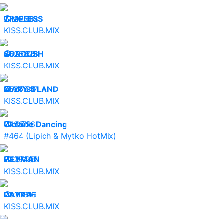
27.07.26
TIMELESS
29832
KISS.CLUB.MIX
26.07.26
SOROUSH
25828
KISS.CLUB.MIX
25.07.26
MARY'S LAND
28947
KISS.CLUB.MIX
24.07.26
Ukraine Dancing
9172
#464 (Lipich & Mytko HotMix)
24.07.26
HEYMAN
29292
KISS.CLUB.MIX
23.07.26
DAYRA
30816
KISS.CLUB.MIX