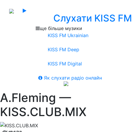
Слухати KISS FM
ще більше музики
KISS FM Ukrainian
KISS FM Deep
KISS FM Digital
Як слухати радіо онлайн
A.Fleming —
KISS.CLUB.MIX