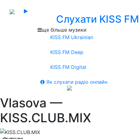
Слухати KISS FM
ще більше музики
KISS FM Ukrainian
KISS FM Deep
KISS FM Digital
Як слухати радіо онлайн
Vlasova —
KISS.CLUB.MIX