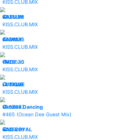
KISS.CLUB.MIX
05.08.26
KAELUM
31451
KISS.CLUB.MIX
04.08.26
ANWAY
24543
KISS.CLUB.MIX
03.08.26
1MO:
20543
KISS.CLUB.MIX
01.08.26
LUTIQUE
10440
KISS.CLUB.MIX
31.07.26
Ukraine Dancing
32633
#465 (Ocean Dee Guest Mix)
31.07.26
RAD ROYAL
25229
KISS.CLUB.MIX