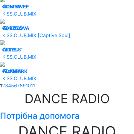
21.07.26
NØMYWEE
31148
KISS.CLUB.MIX
20.07.26
KOROLOVA
46739
KISS.CLUB.MIX [Captive Soul]
19.07.26
DID’O
41877
KISS.CLUB.MIX
18.07.26
ADAMARK
41491
KISS.CLUB.MIX
1
2
3
4
5
6
7
8
9
10
11
DANCE RADIO
Потрібна допомога
DANCE RADIO