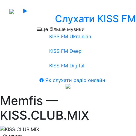
Слухати KISS FM
ще більше музики
KISS FM Ukrainian
KISS FM Deep
KISS FM Digital
Як слухати радіо онлайн
Memfis —
KISS.CLUB.MIX