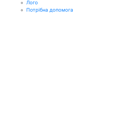
Лого
Потрібна допомога