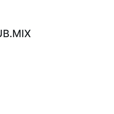
UB.MIX