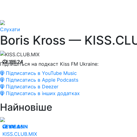
Слухати
Boris Kross — KISS.CL
28.05.24
16624
Підпишіться на подкаст Kiss FM Ukraine:
Підписатись в YouTube Music
Підписатись в Apple Podcasts
Підписатись в Deezer
Підписатись в інших додатках
Найновіше
08.08.26
LEVY ANN
1466
KISS.CLUB.MIX