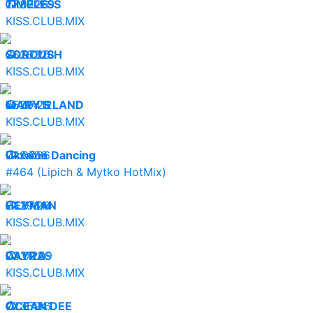
27.07.26
TIMELESS
30269
KISS.CLUB.MIX
26.07.26
SOROUSH
26328
KISS.CLUB.MIX
25.07.26
MARY'S LAND
29412
KISS.CLUB.MIX
24.07.26
Ukraine Dancing
9496
#464 (Lipich & Mytko HotMix)
24.07.26
HEYMAN
29614
KISS.CLUB.MIX
23.07.26
DAYRA
31209
KISS.CLUB.MIX
22.07.26
OCEAN DEE
35941