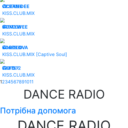
22.07.26
OCEAN DEE
35696
KISS.CLUB.MIX
21.07.26
NØMYWEE
31223
KISS.CLUB.MIX
20.07.26
KOROLOVA
46930
KISS.CLUB.MIX [Captive Soul]
19.07.26
DID’O
41972
KISS.CLUB.MIX
1
2
3
4
5
6
7
8
9
10
11
DANCE RADIO
Потрібна допомога
DANCE RADIO