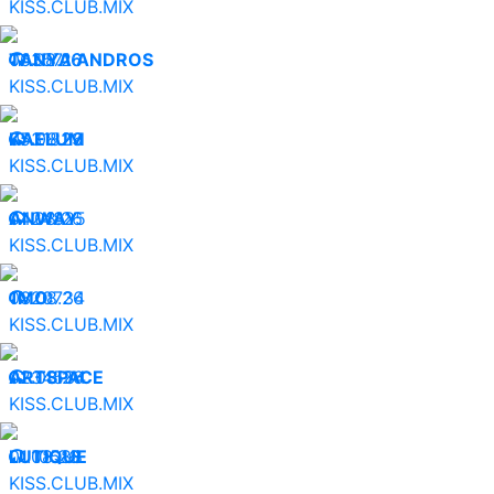
KISS.CLUB.MIX
06.08.26
TANYA ANDROS
35716
KISS.CLUB.MIX
05.08.26
KAELUM
31829
KISS.CLUB.MIX
04.08.26
ANWAY
24825
KISS.CLUB.MIX
03.08.26
1MO:
20734
KISS.CLUB.MIX
02.08.26
ARTSPACE
34534
KISS.CLUB.MIX
01.08.26
LUTIQUE
10588
KISS.CLUB.MIX