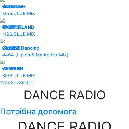
26.07.26
SOROUSH
26410
KISS.CLUB.MIX
25.07.26
MARY'S LAND
29535
KISS.CLUB.MIX
24.07.26
Ukraine Dancing
9580
#464 (Lipich & Mytko HotMix)
24.07.26
HEYMAN
29819
KISS.CLUB.MIX
1
2
3
4
5
6
7
8
9
10
11
DANCE RADIO
Потрібна допомога
DANCE RADIO