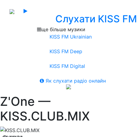
Слухати KISS FM
ще більше музики
KISS FM Ukrainian
KISS FM Deep
KISS FM Digital
Як слухати радіо онлайн
Z'One —
KISS.CLUB.MIX