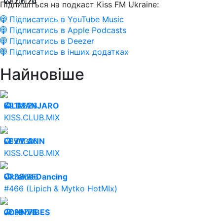
23.06.24
23170
Підпишіться на подкаст Kiss FM Ukraine:
Підписатись в YouTube Music
Підписатись в Apple Podcasts
Підписатись в Deezer
Підписатись в інших додатках
Найновіше
09.08.26
KILIMANJARO
1222
KISS.CLUB.MIX
08.08.26
LEVY ANN
2633
KISS.CLUB.MIX
07.08.26
Ukraine Dancing
33006
#466 (Lipich & Mytko HotMIx)
07.08.26
JOHNVIBES
39775