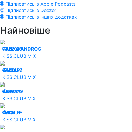
Підписатись в Apple Podcasts
Підписатись в Deezer
Підписатись в інших додатках
Найновіше
06.08.26
TANYA ANDROS
22377
KISS.CLUB.MIX
05.08.26
KAELUM
27827
KISS.CLUB.MIX
04.08.26
ANWAY
22599
KISS.CLUB.MIX
03.08.26
1MO:
19191
KISS.CLUB.MIX