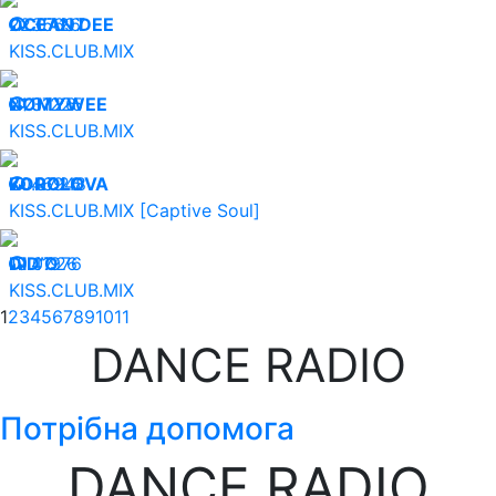
22.07.26
OCEAN DEE
35697
KISS.CLUB.MIX
21.07.26
NØMYWEE
31225
KISS.CLUB.MIX
20.07.26
KOROLOVA
46948
KISS.CLUB.MIX [Captive Soul]
19.07.26
DID’O
41976
KISS.CLUB.MIX
1
2
3
4
5
6
7
8
9
10
11
DANCE RADIO
Потрібна допомога
DANCE RADIO