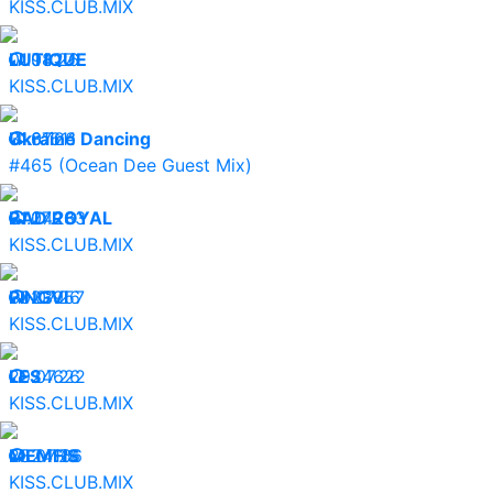
KISS.CLUB.MIX
01.08.26
LUTIQUE
9427
KISS.CLUB.MIX
31.07.26
Ukraine Dancing
31611
#465 (Ocean Dee Guest Mix)
31.07.26
RAD ROYAL
24283
KISS.CLUB.MIX
30.07.26
PINGVI
23957
KISS.CLUB.MIX
29.07.26
LES
24622
KISS.CLUB.MIX
28.07.26
MEMFIS
24166
KISS.CLUB.MIX