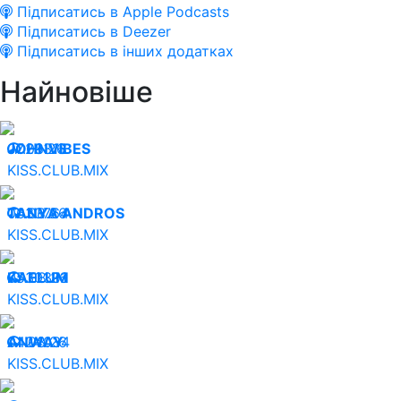
Підписатись в Apple Podcasts
Підписатись в Deezer
Підписатись в інших додатках
Найновіше
07.08.26
JOHNVIBES
29318
KISS.CLUB.MIX
06.08.26
TANYA ANDROS
33764
KISS.CLUB.MIX
05.08.26
KAELUM
30391
KISS.CLUB.MIX
04.08.26
ANWAY
24034
KISS.CLUB.MIX