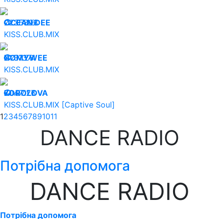
22.07.26
OCEAN DEE
35808
KISS.CLUB.MIX
21.07.26
NØMYWEE
31374
KISS.CLUB.MIX
20.07.26
KOROLOVA
47177
KISS.CLUB.MIX [Captive Soul]
1
2
3
4
5
6
7
8
9
10
11
DANCE RADIO
Потрібна допомога
DANCE RADIO
Потрібна допомога