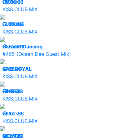
03.08.26
1MO:
19960
KISS.CLUB.MIX
01.08.26
LUTIQUE
10002
KISS.CLUB.MIX
31.07.26
Ukraine Dancing
32201
#465 (Ocean Dee Guest Mix)
31.07.26
RAD ROYAL
25017
KISS.CLUB.MIX
30.07.26
PINGVI
24319
KISS.CLUB.MIX
29.07.26
LES
24786
KISS.CLUB.MIX
28.07.26
MEMFIS
24313