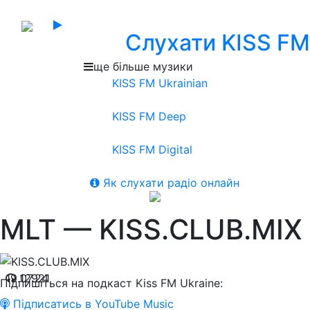
Слухати KISS FM
ще більше музики
KISS FM Ukrainian
KISS FM Deep
KISS FM Digital
Як слухати радіо онлайн
MLT — KISS.CLUB.MIX
19.07.24
12921
Підпишіться на подкаст Kiss FM Ukraine:
Підписатись в YouTube Music