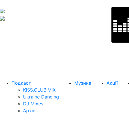
Подкаст
Музика
Акції
KISS.CLUB.MIX
Ukraine Dancing
DJ Mixes
Архів