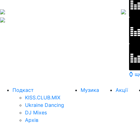
⌚ щ
Подкаст
Музика
Акції
KISS.CLUB.MIX
Ukraine Dancing
DJ Mixes
Архів