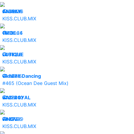
04.08.26
ANWAY
20646
KISS.CLUB.MIX
03.08.26
1MO:
18064
KISS.CLUB.MIX
01.08.26
LUTIQUE
8911
KISS.CLUB.MIX
31.07.26
Ukraine Dancing
30715
#465 (Ocean Dee Guest Mix)
31.07.26
RAD ROYAL
23442
KISS.CLUB.MIX
30.07.26
PINGVI
23399
KISS.CLUB.MIX