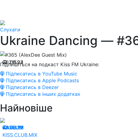
Слухати
Ukraine Dancing — #36
30.08.24
21593
Підпишіться на подкаст Kiss FM Ukraine:
Підписатись в YouTube Music
Підписатись в Apple Podcasts
Підписатись в Deezer
Підписатись в інших додатках
Найновіше
05.08.26
KAELUM
14877
KISS.CLUB.MIX