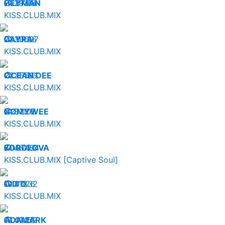
24.07.26
HEYMAN
29104
KISS.CLUB.MIX
23.07.26
DAYRA
30697
KISS.CLUB.MIX
22.07.26
OCEAN DEE
35581
KISS.CLUB.MIX
21.07.26
NØMYWEE
31103
KISS.CLUB.MIX
20.07.26
KOROLOVA
46484
KISS.CLUB.MIX [Captive Soul]
19.07.26
DID’O
41832
KISS.CLUB.MIX
18.07.26
ADAMARK
41452