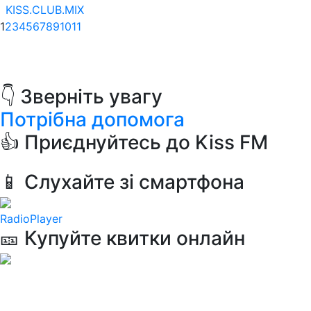
KISS.CLUB.MIX
1
2
3
4
5
6
7
8
9
10
11
👇 Зверніть увагу
Потрібна допомога
👍 Приєднуйтесь до Kiss FM
📱 Слухайте зі смартфона
RadioPlayer
🎫 Купуйте квитки онлайн