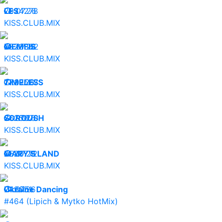
29.07.26
LES
24278
KISS.CLUB.MIX
28.07.26
MEMFIS
23882
KISS.CLUB.MIX
27.07.26
TIMELESS
29567
KISS.CLUB.MIX
26.07.26
SOROUSH
25670
KISS.CLUB.MIX
25.07.26
MARY'S LAND
28772
KISS.CLUB.MIX
24.07.26
Ukraine Dancing
9051
#464 (Lipich & Mytko HotMix)