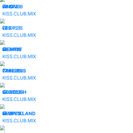
30.07.26
PINGVI
24008
KISS.CLUB.MIX
29.07.26
LES
24655
KISS.CLUB.MIX
28.07.26
MEMFIS
24197
KISS.CLUB.MIX
27.07.26
TIMELESS
29902
KISS.CLUB.MIX
26.07.26
SOROUSH
26030
KISS.CLUB.MIX
25.07.26
MARY'S LAND
29050
KISS.CLUB.MIX