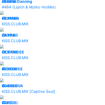
24.07.26
Ukraine Dancing
9278
#464 (Lipich & Mytko HotMix)
24.07.26
HEYMAN
29333
KISS.CLUB.MIX
23.07.26
DAYRA
30855
KISS.CLUB.MIX
22.07.26
OCEAN DEE
35714
KISS.CLUB.MIX
21.07.26
NØMYWEE
31260
KISS.CLUB.MIX
20.07.26
KOROLOVA
47022
KISS.CLUB.MIX [Captive Soul]
19.07.26
DID’O
42002