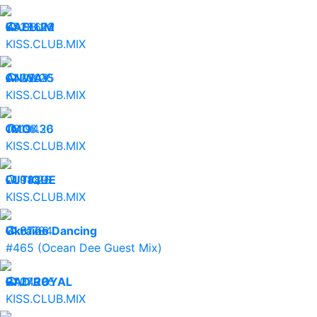
05.08.26
KAELUM
28622
KISS.CLUB.MIX
04.08.26
ANWAY
23075
KISS.CLUB.MIX
03.08.26
1MO:
19430
KISS.CLUB.MIX
01.08.26
LUTIQUE
9489
KISS.CLUB.MIX
31.07.26
Ukraine Dancing
31784
#465 (Ocean Dee Guest Mix)
31.07.26
RAD ROYAL
24395
KISS.CLUB.MIX