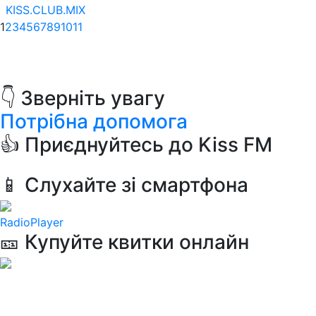
KISS.CLUB.MIX
1
2
3
4
5
6
7
8
9
10
11
👇 Зверніть увагу
Потрібна допомога
👍 Приєднуйтесь до Kiss FM
📱 Слухайте зі смартфона
RadioPlayer
🎫 Купуйте квитки онлайн