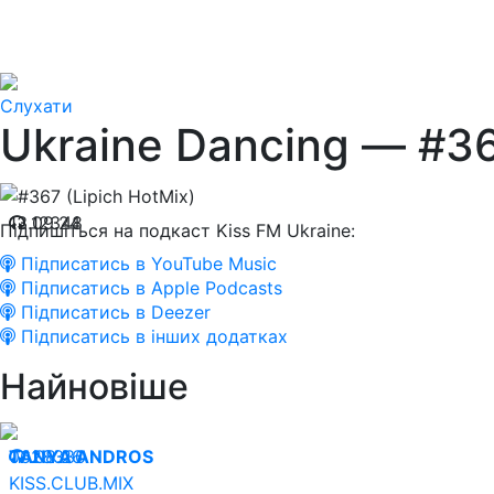
Слухати
Ukraine Dancing — #36
13.09.24
12348
Підпишіться на подкаст Kiss FM Ukraine:
Підписатись в YouTube Music
Підписатись в Apple Podcasts
Підписатись в Deezer
Підписатись в інших додатках
Найновіше
06.08.26
TANYA ANDROS
28330
KISS.CLUB.MIX