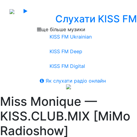
Слухати KISS FM
ще більше музики
KISS FM Ukrainian
KISS FM Deep
KISS FM Digital
Як слухати радіо онлайн
Miss Monique —
KISS.CLUB.MIX [MiMo
Radioshow]