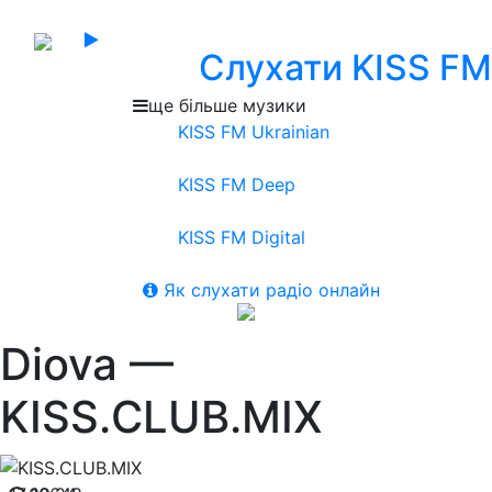
Слухати KISS FM
ще більше музики
KISS FM Ukrainian
KISS FM Deep
KISS FM Digital
Як слухати радіо онлайн
Diova —
KISS.CLUB.MIX