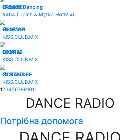
24.07.26
Ukraine Dancing
9460
#464 (Lipich & Mytko HotMix)
24.07.26
HEYMAN
29537
KISS.CLUB.MIX
23.07.26
DAYRA
31139
KISS.CLUB.MIX
22.07.26
OCEAN DEE
35858
KISS.CLUB.MIX
1
2
3
4
5
6
7
8
9
10
11
DANCE RADIO
Потрібна допомога
DANCE RADIO