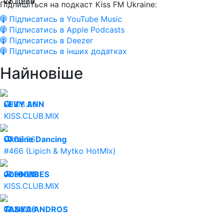
25.10.24
11969
Підпишіться на подкаст Kiss FM Ukraine:
Підписатись в YouTube Music
Підписатись в Apple Podcasts
Підписатись в Deezer
Підписатись в інших додатках
Найновіше
08.08.26
LEVY ANN
0
KISS.CLUB.MIX
07.08.26
Ukraine Dancing
0
#466 (Lipich & Mytko HotMIx)
07.08.26
JOHNVIBES
36633
KISS.CLUB.MIX
06.08.26
TANYA ANDROS
34716