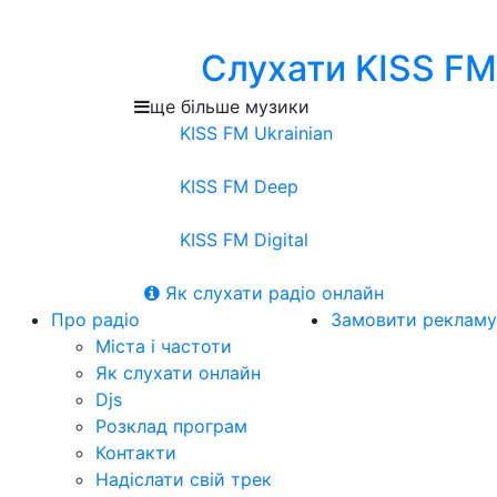
Слухати KISS FM
ще більше музики
KISS FM Ukrainian
KISS FM Deep
KISS FM Digital
Як слухати радіо онлайн
Про радіо
Замовити рекламу
Міста і частоти
Як слухати онлайн
Djs
Розклад програм
Контакти
Надіслати свій трек