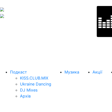
Подкаст
Музика
Акції
KISS.CLUB.MIX
Ukraine Dancing
DJ Mixes
Архів