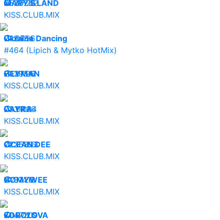
25.07.26
MARY'S LAND
29282
KISS.CLUB.MIX
24.07.26
Ukraine Dancing
9434
#464 (Lipich & Mytko HotMix)
24.07.26
HEYMAN
29517
KISS.CLUB.MIX
23.07.26
DAYRA
31084
KISS.CLUB.MIX
22.07.26
OCEAN DEE
35833
KISS.CLUB.MIX
21.07.26
NØMYWEE
31413
KISS.CLUB.MIX
20.07.26
KOROLOVA
47209