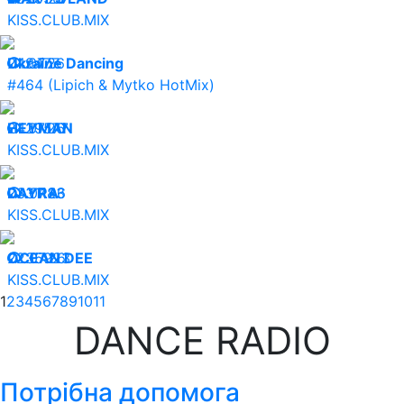
KISS.CLUB.MIX
24.07.26
Ukraine Dancing
9477
#464 (Lipich & Mytko HotMix)
24.07.26
HEYMAN
29577
KISS.CLUB.MIX
23.07.26
DAYRA
31183
KISS.CLUB.MIX
22.07.26
OCEAN DEE
35923
KISS.CLUB.MIX
1
2
3
4
5
6
7
8
9
10
11
DANCE RADIO
Потрібна допомога