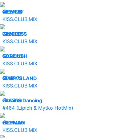
28.07.26
MEMFIS
24267
KISS.CLUB.MIX
27.07.26
TIMELESS
30005
KISS.CLUB.MIX
26.07.26
SOROUSH
26142
KISS.CLUB.MIX
25.07.26
MARY'S LAND
29172
KISS.CLUB.MIX
24.07.26
Ukraine Dancing
9363
#464 (Lipich & Mytko HotMix)
24.07.26
HEYMAN
29420
KISS.CLUB.MIX