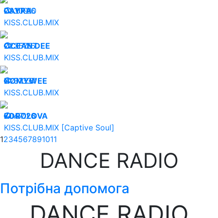
23.07.26
DAYRA
30910
KISS.CLUB.MIX
22.07.26
OCEAN DEE
35757
KISS.CLUB.MIX
21.07.26
NØMYWEE
31337
KISS.CLUB.MIX
20.07.26
KOROLOVA
47123
KISS.CLUB.MIX [Captive Soul]
1
2
3
4
5
6
7
8
9
10
11
DANCE RADIO
Потрібна допомога
DANCE RADIO