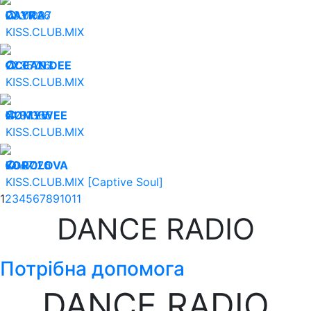
23.07.26
DAYRA
31037
KISS.CLUB.MIX
22.07.26
OCEAN DEE
35793
KISS.CLUB.MIX
21.07.26
NØMYWEE
31365
KISS.CLUB.MIX
20.07.26
KOROLOVA
47170
KISS.CLUB.MIX [Captive Soul]
1
2
3
4
5
6
7
8
9
10
11
DANCE RADIO
Потрібна допомога
DANCE RADIO