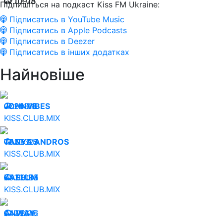
07.02.25
10918
Підпишіться на подкаст Kiss FM Ukraine:
Підписатись в YouTube Music
Підписатись в Apple Podcasts
Підписатись в Deezer
Підписатись в інших додатках
Найновіше
07.08.26
JOHNVIBES
24813
KISS.CLUB.MIX
06.08.26
TANYA ANDROS
33325
KISS.CLUB.MIX
05.08.26
KAELUM
30085
KISS.CLUB.MIX
04.08.26
ANWAY
23846