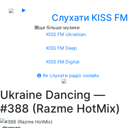
Слухати KISS FM
ще більше музики
KISS FM Ukrainian
KISS FM Deep
KISS FM Digital
Як слухати радіо онлайн
Ukraine Dancing —
#388 (Razme HotMix)