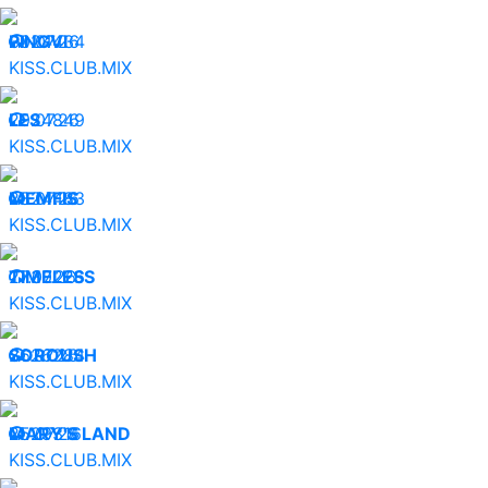
30.07.26
PINGVI
24434
KISS.CLUB.MIX
29.07.26
LES
24849
KISS.CLUB.MIX
28.07.26
MEMFIS
24483
KISS.CLUB.MIX
27.07.26
TIMELESS
30226
KISS.CLUB.MIX
26.07.26
SOROUSH
26284
KISS.CLUB.MIX
25.07.26
MARY'S LAND
29316
KISS.CLUB.MIX