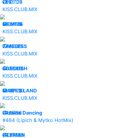
29.07.26
LES
25119
KISS.CLUB.MIX
28.07.26
MEMFIS
24616
KISS.CLUB.MIX
27.07.26
TIMELESS
30371
KISS.CLUB.MIX
26.07.26
SOROUSH
26413
KISS.CLUB.MIX
25.07.26
MARY'S LAND
29539
KISS.CLUB.MIX
24.07.26
Ukraine Dancing
9584
#464 (Lipich & Mytko HotMix)
24.07.26
HEYMAN
29822