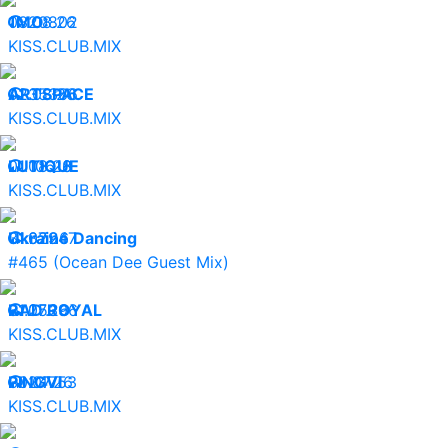
03.08.26
1MO:
20802
KISS.CLUB.MIX
02.08.26
ARTSPACE
35366
KISS.CLUB.MIX
01.08.26
LUTIQUE
10618
KISS.CLUB.MIX
31.07.26
Ukraine Dancing
32947
#465 (Ocean Dee Guest Mix)
31.07.26
RAD ROYAL
25396
KISS.CLUB.MIX
30.07.26
PINGVI
24753
KISS.CLUB.MIX