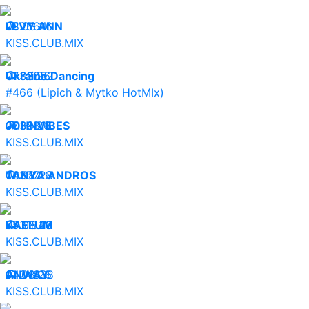
08.08.26
LEVY ANN
2664
KISS.CLUB.MIX
07.08.26
Ukraine Dancing
33052
#466 (Lipich & Mytko HotMIx)
07.08.26
JOHNVIBES
39816
KISS.CLUB.MIX
06.08.26
TANYA ANDROS
35728
KISS.CLUB.MIX
05.08.26
KAELUM
31840
KISS.CLUB.MIX
04.08.26
ANWAY
24838
KISS.CLUB.MIX