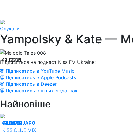
Слухати
Yampolsky & Kate — Me
13.03.25
19941
Підпишіться на подкаст Kiss FM Ukraine:
Підписатись в YouTube Music
Підписатись в Apple Podcasts
Підписатись в Deezer
Підписатись в інших додатках
Найновіше
09.08.26
KILIMANJARO
1264
KISS.CLUB.MIX