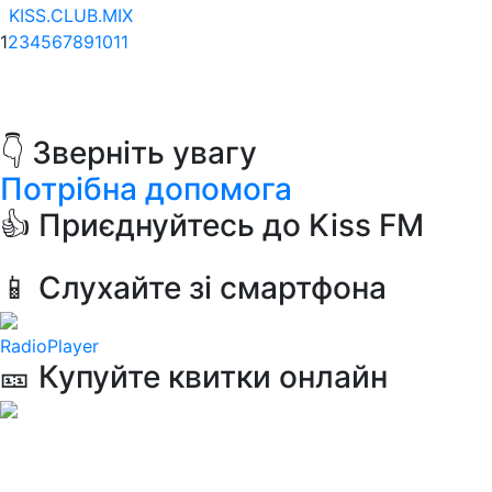
KISS.CLUB.MIX
1
2
3
4
5
6
7
8
9
10
11
👇 Зверніть увагу
Потрібна допомога
👍 Приєднуйтесь до Kiss FM
📱 Слухайте зі смартфона
RadioPlayer
🎫 Купуйте квитки онлайн