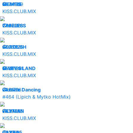
28.07.26
MEMFIS
24089
KISS.CLUB.MIX
27.07.26
TIMELESS
29828
KISS.CLUB.MIX
26.07.26
SOROUSH
25826
KISS.CLUB.MIX
25.07.26
MARY'S LAND
28944
KISS.CLUB.MIX
24.07.26
Ukraine Dancing
9170
#464 (Lipich & Mytko HotMix)
24.07.26
HEYMAN
29286
KISS.CLUB.MIX
23.07.26
DAYRA
30815