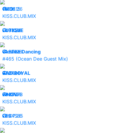
03.08.26
1MO:
19115
KISS.CLUB.MIX
01.08.26
LUTIQUE
9351
KISS.CLUB.MIX
31.07.26
Ukraine Dancing
31428
#465 (Ocean Dee Guest Mix)
31.07.26
RAD ROYAL
24144
KISS.CLUB.MIX
30.07.26
PINGVI
23878
KISS.CLUB.MIX
29.07.26
LES
24585
KISS.CLUB.MIX