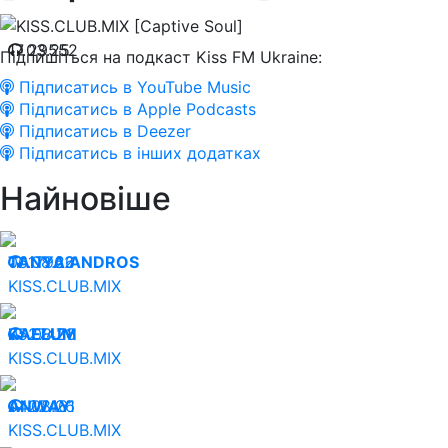
17.03.25
29552
Підпишіться на подкаст Kiss FM Ukraine:
Підписатись в YouTube Music
Підписатись в Apple Podcasts
Підписатись в Deezer
Підписатись в інших додатках
Найновіше
06.08.26
TANYA ANDROS
17962
KISS.CLUB.MIX
05.08.26
KAELUM
27471
KISS.CLUB.MIX
04.08.26
ANWAY
22461
KISS.CLUB.MIX